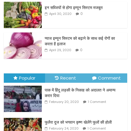
c
itt
ai
ar
इन सब्जियों से होगा इम्यून सिस्टम मजबूत
e
er
l
e
0
April 30, 2020
b
o
o
प्याज इम्यून सिस्टम को बढ़ाने के साथ कई रोगों का
करता है इलाज
k
0
April 29, 2020
Popular
Recent
Comment
पाक में हिंदू लड़की के निकाह को अदालत ने अमान्य
करार दिया
February 20, 2020
1 Comment
फुलैरा दूज को भगवान कृष्ण खेलेंगे फूलों की होली
February 24, 2020
1 Comment