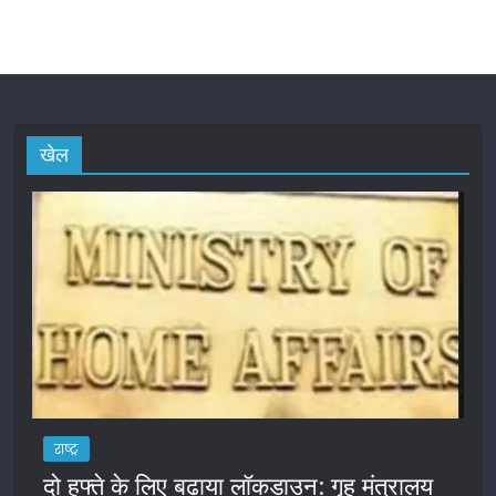
खेल
राष्ट्र
दो हफ्ते के लिए बढ़ाया लॉकडाउन: गृह मंत्रालय