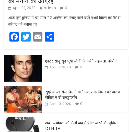
को मनाने का आग्रह
April 22, 2020
admin
0
आज पूरी दुनिया में हर साल 22 अप्रैल को मनाए जाने वाले पृथ्वी दिवस की 50वीं
वर्षगांठ को मनाया जा
F
T
E
S
a
w
m
h
c
itt
ai
ar
एक्टर सोनू सूद भूखे लोगों की करेंगे सहायता: कोरोना
e
er
l
e
0
April 12, 2020
b
o
o
सुग्रीव’ का रोल निभाने वाले एक्टर के निधन पर अरुण
गोविल ने दी श्रद्धांजलि
k
0
April 10, 2020
अब उपभोक्ता को मिली बाद में पेमेंट करने की सुविधा:
DTH TV