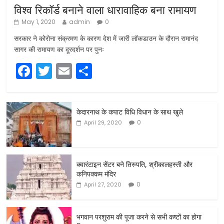
विश्व रिकॉर्ड बनाने वाला धारावाहिक बना रामायण
May 1, 2020
admin
0
सरकार ने कोरोना संक्रमण के कारण देश में जारी लॉकडाउन के दौरान रामानंद
सागर की रामायण का दूरदर्शन पर पुनः
F
T
E
S
a
w
m
h
c
itt
ai
ar
केदारनाथ के कपाट विधि विधान के साथ खुले
e
er
l
e
0
April 29, 2020
b
o
o
क्वारंटाइन सेंटर बने तिरुपति, श्रीकालहस्ती और
कनिपक्कम मंदिर
k
0
April 27, 2020
भगवान परशुराम की पूजा करने से सभी कष्टों का होगा