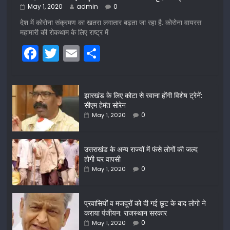
May 1, 2020
admin
0
देश में कोरोना संक्रमण का खतरा लगातार बढ़ता जा रहा है. कोरोना वायरस
महामारी की रोकथाम के लिए राष्ट्र में
F
T
E
S
a
w
m
h
c
itt
ai
ar
झारखंड के लिए कोटा से रवाना होंगी विशेष ट्रेनें:
e
er
l
e
सीएम हेमंत सोरेन
b
0
May 1, 2020
o
o
उत्तराखंड के अन्य राज्यों में फंसे लोगों की जल्द
होगी घर वापसी
k
0
May 1, 2020
प्रवासियों व मजदूरों को दी गई छूट के बाद लोगो ने
कराया पंजीयन: राजस्थान सरकार
0
May 1, 2020