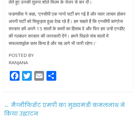
लेते हुए उनकी तुलना शोले फिल्म के जेलर से कर दी।
फडणवीस ने कहा, ‘एनसीपी एक नानो पार्टी बन गई है और पवार लाचार होकर
अपनी पार्टी को सिकुड़ता हुआ देख रहे हैं। हम चाहते हैं कि एनसीपी कांग्रेस
सरकार हमें अपने 15 सालों के कामों का हिसाब दे और फिर हम उन्हें एनडीए
की गठबंधन सरकार की जानकारी देंगे। हमने पिछले पांच सालों में
सफलतापूर्वक काम किया है और यह आगे भी जारी रहेगा।’
POSTED BY
RANJANA
F
T
E
S
a
w
m
h
c
itt
ai
ar
e
er
l
e
←
मैग्नीफिसेंट एमपी का मुख्यमंत्री कमलनाथ ने
b
किया उद्घाटन
o
o