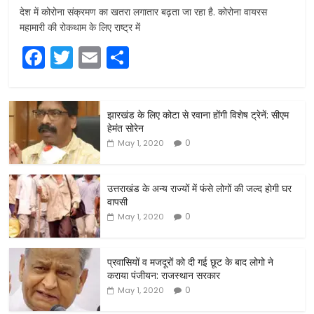
देश में कोरोना संक्रमण का खतरा लगातार बढ़ता जा रहा है. कोरोना वायरस
महामारी की रोकथाम के लिए राष्ट्र में
F
T
E
S
a
w
m
h
c
itt
ai
ar
झारखंड के लिए कोटा से रवाना होंगी विशेष ट्रेनें: सीएम
e
er
l
e
हेमंत सोरेन
b
0
May 1, 2020
o
o
उत्तराखंड के अन्य राज्यों में फंसे लोगों की जल्द होगी घर
वापसी
k
0
May 1, 2020
प्रवासियों व मजदूरों को दी गई छूट के बाद लोगो ने
कराया पंजीयन: राजस्थान सरकार
0
May 1, 2020