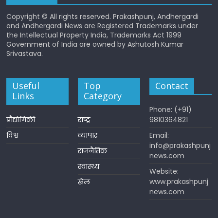
Copyright © All rights reserved. Prakashpunj, Andhergardi
and Andhergardi News are Registered Trademarks under
the Intellectual Property India, Trademarks Act 1999
Government of India are owned by Ashutosh Kumar
Srivastava.
Useful
Top
Contact
Links
Category
Phone: (+91)
प्रौद्योगिकी
राष्ट्र
9810364821
विश्व
व्यापार
Email:
info@prakashpunj
राजनैतिक
news.com
स्वास्थ्य
Website:
www.prakashpunj
खेल
news.com