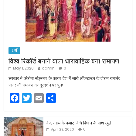
धर्म
विश्व रिकॉर्ड बनाने वाला धारावाहिक बना रामायण
May 1, 2020
admin
0
सरकार ने कोरोना संक्रमण के कारण देश में जारी लॉकडाउन के दौरान रामानंद
सागर की रामायण का दूरदर्शन पर पुनः
F
T
E
S
a
w
m
h
c
itt
ai
ar
केदारनाथ के कपाट विधि विधान के साथ खुले
e
er
l
e
0
April 29, 2020