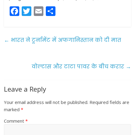
F
T
E
S
a
w
m
h
c
itt
ai
ar
e
er
l
e
←
भारत ने टूर्नामेंट में अफगानिस्तान को दी मात
b
o
o
वोल्टास और टाटा पावर के बीच करार
→
k
Leave a Reply
Your email address will not be published.
Required fields are
marked
*
Comment
*