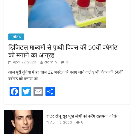
विविध
डिजिटल माध्यमों से पृथ्वी दिवस की 50वीं वर्षगांठ
को मनाने का आग्रह
April 22, 2020
admin
0
आज पूरी दुनिया में हर साल 22 अप्रैल को मनाए जाने वाले पृथ्वी दिवस की 50वीं
वर्षगांठ को मनाया जा
F
T
E
S
a
w
m
h
c
itt
ai
ar
एक्टर सोनू सूद भूखे लोगों की करेंगे सहायता: कोरोना
e
er
l
e
0
April 12, 2020
b