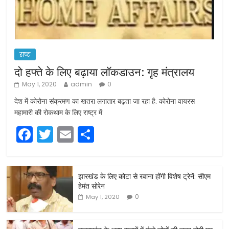
राष्ट्र
दो हफ्ते के लिए बढ़ाया लॉकडाउन: गृह मंत्रालय
May 1, 2020
admin
0
देश में कोरोना संक्रमण का खतरा लगातार बढ़ता जा रहा है. कोरोना वायरस
महामारी की रोकथाम के लिए राष्ट्र में
F
T
E
S
a
w
m
h
c
itt
ai
ar
झारखंड के लिए कोटा से रवाना होंगी विशेष ट्रेनें: सीएम
e
er
l
e
हेमंत सोरेन
b
0
May 1, 2020
o