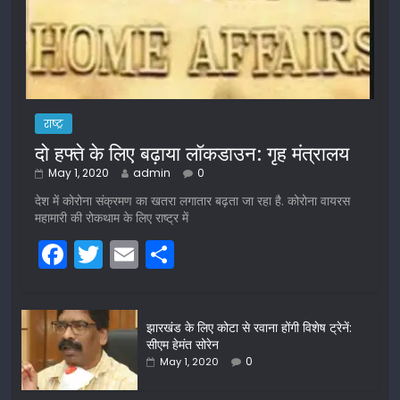
राष्ट्र
दो हफ्ते के लिए बढ़ाया लॉकडाउन: गृह मंत्रालय
May 1, 2020
admin
0
देश में कोरोना संक्रमण का खतरा लगातार बढ़ता जा रहा है. कोरोना वायरस
महामारी की रोकथाम के लिए राष्ट्र में
F
T
E
S
a
w
m
h
c
itt
ai
ar
झारखंड के लिए कोटा से रवाना होंगी विशेष ट्रेनें:
e
er
l
e
सीएम हेमंत सोरेन
b
0
May 1, 2020
o