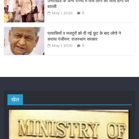
o
उत्तराखंड के अन्य राज्यों में फंसे लोगों की जल्द होगी घर
वापसी
k
0
May 1, 2020
प्रवासियों व मजदूरों को दी गई छूट के बाद लोगो ने
कराया पंजीयन: राजस्थान सरकार
0
May 1, 2020
खेल