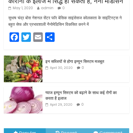
कोरोना के इलाज में सिद्ध हो सकती है, नैनो मेडिसिन
May 1, 2020
admin
0
सुभाष चंद्र बोस नेशनल सेंटर फॉर बेसिक साइंसेसज कोलकाता के साइंटिस्ट्स ने
बहुत सेफ और प्रभावशाली नैनोमेडिसिन विकसित करने में
F
T
E
S
a
w
m
h
c
itt
ai
ar
इन सब्जियों से होगा इम्यून सिस्टम मजबूत
e
er
l
e
0
April 30, 2020
b
o
o
प्याज इम्यून सिस्टम को बढ़ाने के साथ कई रोगों का
करता है इलाज
k
0
April 29, 2020
Popular
Recent
Comment