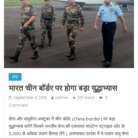
ने कराया पंजीयन: राजस्थान सरकार
शराब और पान की दुकानों को ग्रीन जोन में
खोलने की मिली इजाजत: गृह मंत्रालय
दो हफ्ते के लिए बढ़ाया लॉकडाउन: गृह मंत्रालय
राष्ट्र
भारत चीन बॉर्डर पर होगा बड़ा युद्धाभ्‍यास
September 11, 2019
admin
301 Views
0
Comment
सेना और वायुसेना अक्टूबर में चीन बॉर्डर (China border) पर बड़ा
युद्धाभ्यास करेंगे जिसमे भारतीय सेना की एकमात्र माउंटेन स्ट्राइक कोर के
5,000 से अधिक जवान हिस्‍सा लेंगे। अरुणाचल प्रदेश में ये जवान वायु सेना