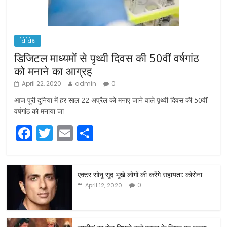
विविध
डिजिटल माध्यमों से पृथ्वी दिवस की 50वीं वर्षगांठ
को मनाने का आग्रह
April 22, 2020
admin
0
आज पूरी दुनिया में हर साल 22 अप्रैल को मनाए जाने वाले पृथ्वी दिवस की 50वीं
वर्षगांठ को मनाया जा
F
T
E
S
a
w
m
h
c
itt
ai
ar
एक्टर सोनू सूद भूखे लोगों की करेंगे सहायता: कोरोना
e
er
l
e
0
April 12, 2020
b
o