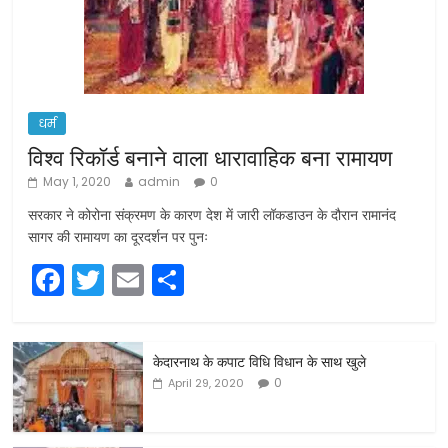
धर्म
विश्व रिकॉर्ड बनाने वाला धारावाहिक बना रामायण
May 1, 2020
admin
0
सरकार ने कोरोना संक्रमण के कारण देश में जारी लॉकडाउन के दौरान रामानंद
सागर की रामायण का दूरदर्शन पर पुनः
F
T
E
S
a
w
m
h
c
itt
ai
ar
केदारनाथ के कपाट विधि विधान के साथ खुले
e
er
l
e
0
April 29, 2020
b
o