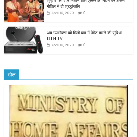
o
सुग्रीव’ का रोल निभाने वाले एक्टर के निधन पर अरुण
गोविल ने दी श्रद्धांजलि
k
0
April 10, 2020
अब उपभोक्ता को मिली बाद में पेमेंट करने की सुविधा:
DTH TV
0
April 10, 2020
खेल