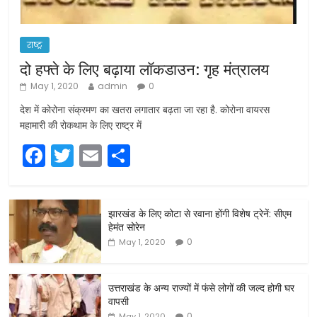
राष्ट्र
दो हफ्ते के लिए बढ़ाया लॉकडाउन: गृह मंत्रालय
May 1, 2020
admin
0
देश में कोरोना संक्रमण का खतरा लगातार बढ़ता जा रहा है. कोरोना वायरस
महामारी की रोकथाम के लिए राष्ट्र में
F
T
E
S
a
w
m
h
c
itt
ai
ar
झारखंड के लिए कोटा से रवाना होंगी विशेष ट्रेनें: सीएम
e
er
l
e
हेमंत सोरेन
b
0
May 1, 2020
o
o
उत्तराखंड के अन्य राज्यों में फंसे लोगों की जल्द होगी घर
वापसी
k
0
May 1, 2020