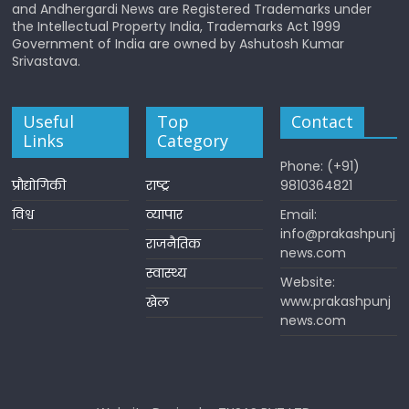
and Andhergardi News are Registered Trademarks under
the Intellectual Property India, Trademarks Act 1999
Government of India are owned by Ashutosh Kumar
Srivastava.
Useful
Top
Contact
Links
Category
Phone: (+91)
प्रौद्योगिकी
राष्ट्र
9810364821
विश्व
व्यापार
Email:
info@prakashpunj
राजनैतिक
news.com
स्वास्थ्य
Website:
www.prakashpunj
खेल
news.com