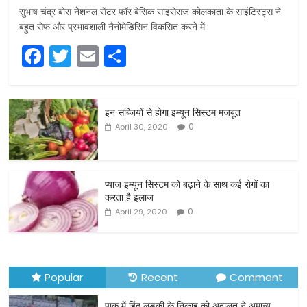
सुभाष चंद्र बोस नेशनल सेंटर फॉर बेसिक साइंसेसज कोलकाता के साइंटिस्ट्स ने
बहुत सेफ और प्रभावशाली नैनोमेडिसिन विकसित करने में
F
T
E
S
a
w
m
h
c
itt
ai
ar
इन सब्जियों से होगा इम्यून सिस्टम मजबूत
e
er
l
e
0
April 30, 2020
b
o
o
प्याज इम्यून सिस्टम को बढ़ाने के साथ कई रोगों का
करता है इलाज
k
0
April 29, 2020
Popular
Recent
Comment
पाक में हिंदू लड़की के निकाह को अदालत ने अमान्य