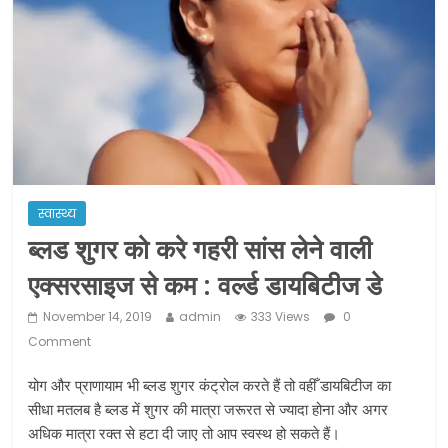
ने कराया पंजीयन: राजस्थान सरकार
शराब और पान की दुकानों को ग्रीन जोन में
खोलने की मिली इजाजत: गृह मंत्रालय
दो हफ्ते के लिए बढ़ाया लॉकडाउन: गृह मंत्रालय
स्वास्थ्य
ब्लड शुगर को करे गहरी सांस लेने वाली
एक्सरसाइज से कम : वर्ल्ड डायबिटीज डे
November 14, 2019
admin
333 Views
0
Comment
योग और प्राणायाम भी ब्लड शुगर कंट्रोल करते हैं तो वहीँ डायबिटीज का
सीधा मतलब है ब्लड में शुगर की मात्रा जरूरत से ज्यादा होना और अगर
अधिक मात्रा रक्त से हटा दी जाए तो आप स्वस्थ हो सकते हैं।