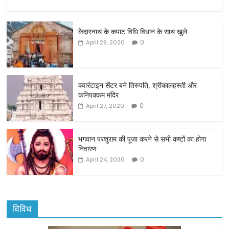
a
w
m
h
c
itt
ai
ar
केदारनाथ के कपाट विधि विधान के साथ खुले
e
er
l
e
0
April 29, 2020
b
o
o
क्वारंटाइन सेंटर बने तिरुपति, श्रीकालहस्ती और
कनिपक्कम मंदिर
k
0
April 27, 2020
भगवान परशुराम की पूजा करने से सभी कष्टों का होगा
निवारण
0
April 24, 2020
विविध