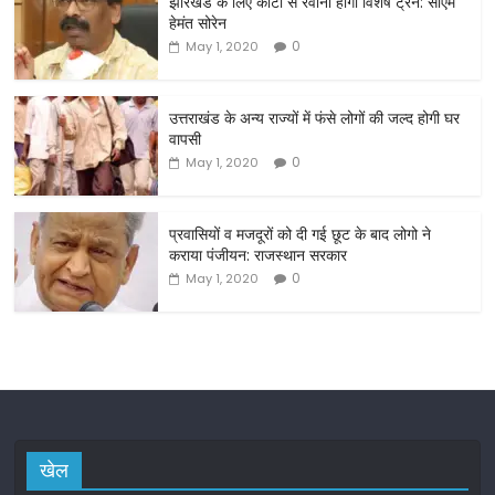
झारखंड के लिए कोटा से रवाना होंगी विशेष ट्रेनें: सीएम
e
er
l
e
हेमंत सोरेन
b
0
May 1, 2020
o
o
उत्तराखंड के अन्य राज्यों में फंसे लोगों की जल्द होगी घर
वापसी
k
0
May 1, 2020
प्रवासियों व मजदूरों को दी गई छूट के बाद लोगो ने
कराया पंजीयन: राजस्थान सरकार
0
May 1, 2020
खेल