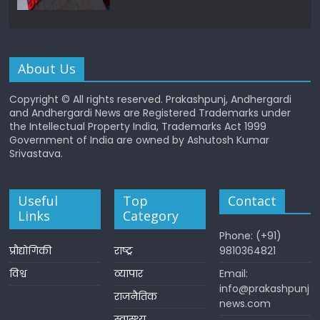
About Us
Copyright © All rights reserved. Prakashpunj, Andhergardi
and Andhergardi News are Registered Trademarks under
the Intellectual Property India, Trademarks Act 1999
Government of India are owned by Ashutosh Kumar
Srivastava.
Useful
Top
Contact
Links
Category
Phone: (+91)
प्रौद्योगिकी
राष्ट्र
9810364821
विश्व
व्यापार
Email:
info@prakashpunj
राजनैतिक
news.com
स्वास्थ्य