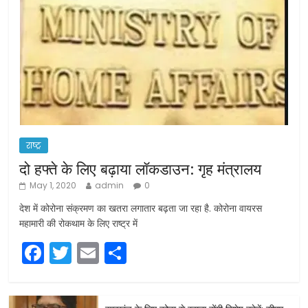
राष्ट्र
दो हफ्ते के लिए बढ़ाया लॉकडाउन: गृह मंत्रालय
May 1, 2020
admin
0
देश में कोरोना संक्रमण का खतरा लगातार बढ़ता जा रहा है. कोरोना वायरस
महामारी की रोकथाम के लिए राष्ट्र में
F
T
E
S
a
w
m
h
c
itt
ai
ar