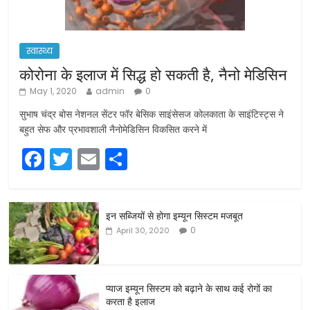
स्वास्थ्य
कोरोना के इलाज में सिद्ध हो सकती है, नैनो मेडिसिन
May 1, 2020
admin
0
सुभाष चंद्र बोस नेशनल सेंटर फॉर बेसिक साइंसेसज कोलकाता के साइंटिस्ट्स ने
बहुत सेफ और प्रभावशाली नैनोमेडिसिन विकसित करने में
F
T
E
S
a
w
m
h
c
itt
ai
ar
इन सब्जियों से होगा इम्यून सिस्टम मजबूत
e
er
l
e
0
April 30, 2020
b
o
o
प्याज इम्यून सिस्टम को बढ़ाने के साथ कई रोगों का
करता है इलाज