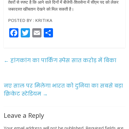
तेवरों से स्पष्ट है कि आने वाले दिनों में बीजेपी-शिवसेना में सीएम पद को लेकर
जबरदस्त खींचतान देखने को मिल सकती है।
POSTED BY : KRITIKA
F
T
E
S
a
w
m
h
c
itt
ai
ar
e
er
l
e
←
हांगकांग का पार्किंग स्पेस सात करोड़ में बिका
b
o
o
नए साल पर मिलेगा भारत को दुनिया का सबसे बड़ा
क्रिकेट स्टेडियम
→
k
Leave a Reply
Your email address will not be published.
Required fields are