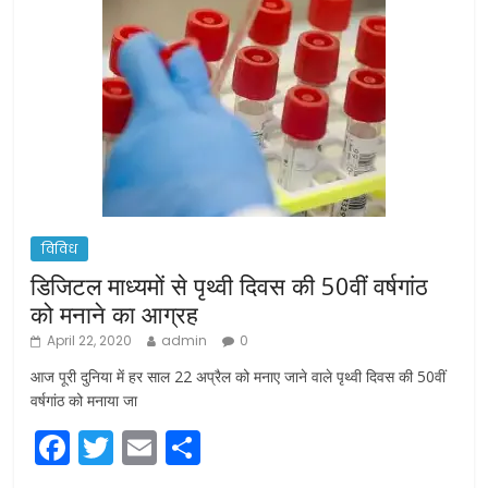
विविध
डिजिटल माध्यमों से पृथ्वी दिवस की 50वीं वर्षगांठ
को मनाने का आग्रह
April 22, 2020
admin
0
आज पूरी दुनिया में हर साल 22 अप्रैल को मनाए जाने वाले पृथ्वी दिवस की 50वीं
वर्षगांठ को मनाया जा
F
T
E
S
a
w
m
h