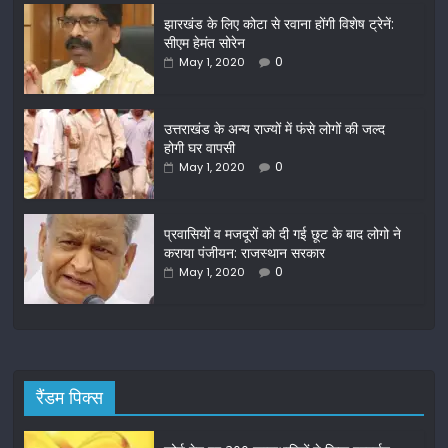
c
itt
ai
ar
झारखंड के लिए कोटा से रवाना होंगी विशेष ट्रेनें:
e
er
l
e
सीएम हेमंत सोरेन
b
0
May 1, 2020
o
o
उत्तराखंड के अन्य राज्यों में फंसे लोगों की जल्द
होगी घर वापसी
k
0
May 1, 2020
प्रवासियों व मजदूरों को दी गई छूट के बाद लोगो ने
कराया पंजीयन: राजस्थान सरकार
0
May 1, 2020
रैंडम पिक्स