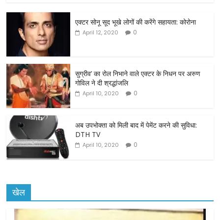
c
itt
ai
ar
एक्टर सोनू सूद भूखे लोगों की करेंगे सहायता: कोरोना
e
er
l
e
0
April 12, 2020
b
o
o
सुग्रीव’ का रोल निभाने वाले एक्टर के निधन पर अरुण
गोविल ने दी श्रद्धांजलि
k
0
April 10, 2020
अब उपभोक्ता को मिली बाद में पेमेंट करने की सुविधा:
DTH TV
0
April 10, 2020
खेल