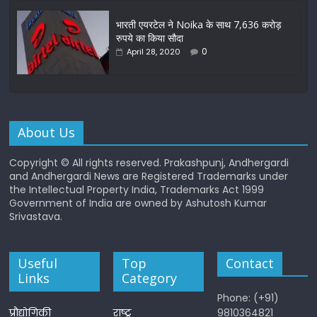
भारती एयरटेल ने Noika के साथ 7,636 करोड़
रुपये का किया सौदा
0
April 28, 2020
About Us
Copyright © All rights reserved. Prakashpunj, Andhergardi
and Andhergardi News are Registered Trademarks under
the Intellectual Property India, Trademarks Act 1999
Government of India are owned by Ashutosh Kumar
Srivastava.
Useful
Top
Contact
Links
Category
Phone: (+91)
प्रौद्योगिकी
राष्ट्र
9810364821