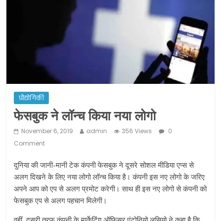
ने कराया पंजीयन: राजस्थान सरकार
शराब और पान की दुकानों को ग्रीन जोन में
खोलने की मिली इजाजत: गृह मंत्रालय
दो हफ्ते के लिए बढ़ाया लॉकडाउन: गृह मंत्रालय
प्रौद्योगिकी
फेसबुक ने लॉन्च किया नया लोगो
November 6, 2019
admin
356 Views
0
Comment
दुनिया की जानी-मानी टेक कंपनी फेसबुक ने दूसरे सोशल मीडिया एप्स से
अलग दिखने के लिए नया लोगो लॉन्च किया है। कंपनी इस नए लोगो के जरिए
अपने आप को एप से अलग प्रमोट करेगी। साथ ही इस नए लोगो से कंपनी को
फेसबुक एप से अलग पहचान मिलेगी।
वहीं, दूसरी तरफ कंपनी के मार्केटिंग ऑफिसर एंटोनियो लूसियो ने कहा है कि