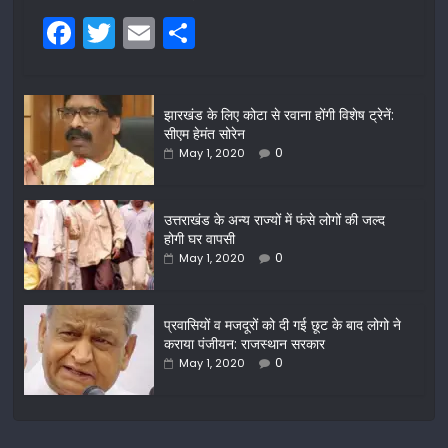
F
T
E
S
a
w
m
h
c
itt
ai
ar
झारखंड के लिए कोटा से रवाना होंगी विशेष ट्रेनें:
e
er
l
e
सीएम हेमंत सोरेन
b
0
May 1, 2020
o
o
उत्तराखंड के अन्य राज्यों में फंसे लोगों की जल्द
होगी घर वापसी
k
0
May 1, 2020
प्रवासियों व मजदूरों को दी गई छूट के बाद लोगो ने
कराया पंजीयन: राजस्थान सरकार
0
May 1, 2020