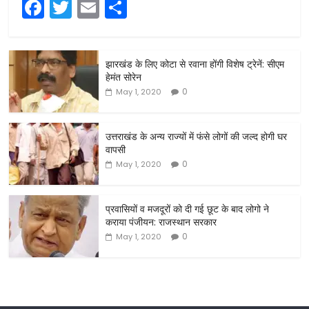
F
T
E
S
a
w
m
h
c
itt
ai
ar
झारखंड के लिए कोटा से रवाना होंगी विशेष ट्रेनें: सीएम
e
er
l
e
हेमंत सोरेन
b
0
May 1, 2020
o
o
उत्तराखंड के अन्य राज्यों में फंसे लोगों की जल्द होगी घर
वापसी
k
0
May 1, 2020
प्रवासियों व मजदूरों को दी गई छूट के बाद लोगो ने
कराया पंजीयन: राजस्थान सरकार
0
May 1, 2020