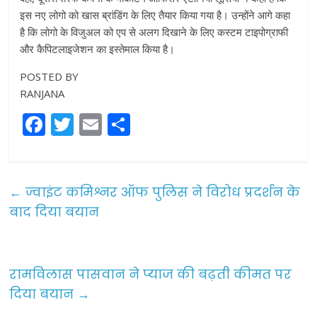
इस नए लोगो को खास ब्रांडिंग के लिए तैयार किया गया है। उन्होंने आगे कहा
है कि लोगो के विजुअल को एप से अलग दिखाने के लिए कस्टम टाइपोग्राफी
और कैपिटलाइजेशन का इस्तेमाल किया है।
POSTED BY
RANJANA
F
T
E
S
a
w
m
h
c
itt
ai
ar
e
er
l
e
←
ज्वाइंट कमिश्नर ऑफ पुलिस ने विरोध प्रदर्शन के
b
बाद दिया बयान
o
o
रामविलास पासवान ने प्याज की बढ़ती कीमत पर
k
दिया बयान
→