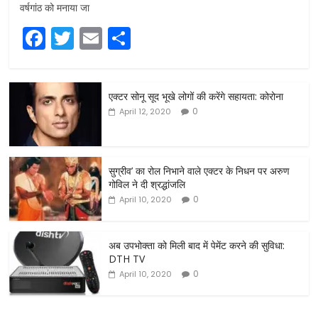
वर्षगांठ को मनाया जा
F
T
E
S
a
w
m
h
c
itt
ai
ar
एक्टर सोनू सूद भूखे लोगों की करेंगे सहायता: कोरोना
e
er
l
e
0
April 12, 2020
b
o
o
सुग्रीव’ का रोल निभाने वाले एक्टर के निधन पर अरुण
गोविल ने दी श्रद्धांजलि
k
0
April 10, 2020
अब उपभोक्ता को मिली बाद में पेमेंट करने की सुविधा:
DTH TV
0
April 10, 2020