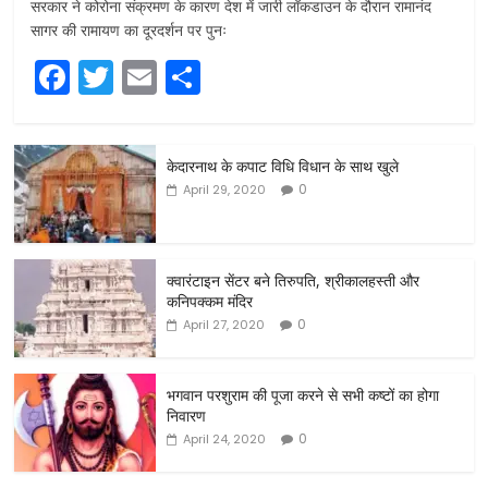
सरकार ने कोरोना संक्रमण के कारण देश में जारी लॉकडाउन के दौरान रामानंद
सागर की रामायण का दूरदर्शन पर पुनः
F
T
E
S
a
w
m
h
c
itt
ai
ar
केदारनाथ के कपाट विधि विधान के साथ खुले
e
er
l
e
0
April 29, 2020
b
o
o
क्वारंटाइन सेंटर बने तिरुपति, श्रीकालहस्ती और
कनिपक्कम मंदिर
k
0
April 27, 2020
भगवान परशुराम की पूजा करने से सभी कष्टों का होगा
निवारण
0
April 24, 2020