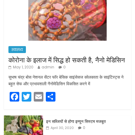
स्वास्थ्य
कोरोना के इलाज में सिद्ध हो सकती है, नैनो मेडिसिन
May 1, 2020
admin
0
सुभाष चंद्र बोस नेशनल सेंटर फॉर बेसिक साइंसेसज कोलकाता के साइंटिस्ट्स ने
बहुत सेफ और प्रभावशाली नैनोमेडिसिन विकसित करने में
F
T
E
S
a
w
m
h
c
itt
ai
ar
इन सब्जियों से होगा इम्यून सिस्टम मजबूत
e
er
l
e
0
April 30, 2020