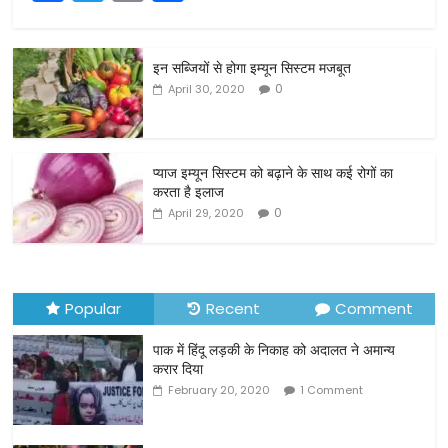
a
w
m
h
c
itt
ai
ar
इन सब्जियों से होगा इम्यून सिस्टम मजबूत
e
er
l
e
0
April 30, 2020
b
o
o
प्याज इम्यून सिस्टम को बढ़ाने के साथ कई रोगों का
करता है इलाज
k
0
April 29, 2020
Popular
Recent
Comment
पाक में हिंदू लड़की के निकाह को अदालत ने अमान्य
करार दिया
February 20, 2020
1 Comment