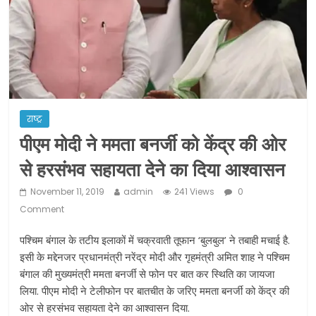
ने कराया पंजीयन: राजस्थान सरकार
शराब और पान की दुकानों को ग्रीन जोन में
खोलने की मिली इजाजत: गृह मंत्रालय
दो हफ्ते के लिए बढ़ाया लॉकडाउन: गृह मंत्रालय
राष्ट्र
पीएम मोदी ने ममता बनर्जी को केंद्र की ओर
से हरसंभव सहायता देने का दिया आश्वासन
November 11, 2019
admin
241 Views
0
Comment
पश्चिम बंगाल के तटीय इलाकों में चक्रवाती तूफान ‘बुलबुल’ ने तबाही मचाई है.
इसी के मद्देनजर प्रधानमंत्री नरेंद्र मोदी और गृहमंत्री अमित शाह ने पश्चिम
बंगाल की मुख्यमंत्री ममता बनर्जी से फोन पर बात कर स्थिति का जायजा
लिया. पीएम मोदी ने टेलीफोन पर बातचीत के जरिए ममता बनर्जी को केंद्र की
ओर से हरसंभव सहायता देने का आश्वासन दिया.