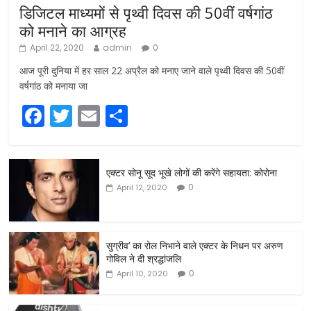
डिजिटल माध्यमों से पृथ्वी दिवस की 50वीं वर्षगांठ
को मनाने का आग्रह
April 22, 2020
admin
0
आज पूरी दुनिया में हर साल 22 अप्रैल को मनाए जाने वाले पृथ्वी दिवस की 50वीं
वर्षगांठ को मनाया जा
F
T
E
S
a
w
m
h
c
itt
ai
ar
एक्टर सोनू सूद भूखे लोगों की करेंगे सहायता: कोरोना
e
er
l
e
0
April 12, 2020
b
o
o
सुग्रीव’ का रोल निभाने वाले एक्टर के निधन पर अरुण
गोविल ने दी श्रद्धांजलि
k
0
April 10, 2020