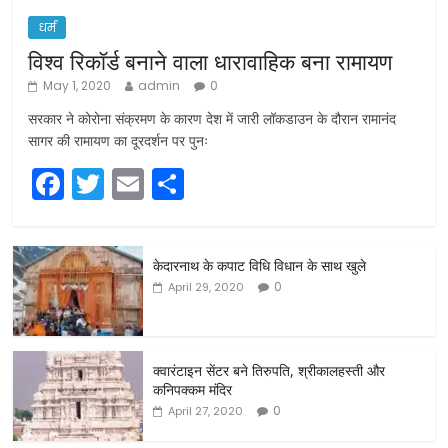
धर्म
विश्व रिकॉर्ड बनाने वाला धारावाहिक बना रामायण
May 1, 2020
admin
0
सरकार ने कोरोना संक्रमण के कारण देश में जारी लॉकडाउन के दौरान रामानंद
सागर की रामायण का दूरदर्शन पर पुनः
F
T
E
S
a
w
m
h
c
itt
ai
ar
केदारनाथ के कपाट विधि विधान के साथ खुले
e
er
l
e
0
April 29, 2020
b
o
o
क्वारंटाइन सेंटर बने तिरुपति, श्रीकालहस्ती और
कनिपक्कम मंदिर
k
0
April 27, 2020