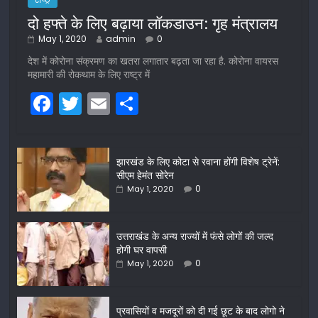
दो हफ्ते के लिए बढ़ाया लॉकडाउन: गृह मंत्रालय
May 1, 2020
admin
0
देश में कोरोना संक्रमण का खतरा लगातार बढ़ता जा रहा है. कोरोना वायरस
महामारी की रोकथाम के लिए राष्ट्र में
F
T
E
S
a
w
m
h
c
itt
ai
ar
झारखंड के लिए कोटा से रवाना होंगी विशेष ट्रेनें:
e
er
l
e
सीएम हेमंत सोरेन
b
0
May 1, 2020
o
o
उत्तराखंड के अन्य राज्यों में फंसे लोगों की जल्द
होगी घर वापसी
k
0
May 1, 2020
प्रवासियों व मजदूरों को दी गई छूट के बाद लोगो ने