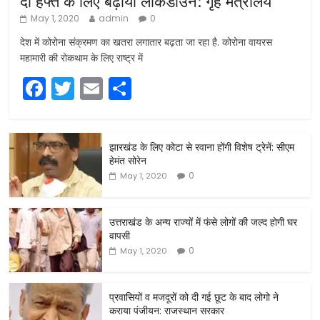
दो हफ्ते के लिए बढ़ाया लॉकडाउन: गृह मंत्रालय
May 1, 2020
admin
0
देश में कोरोना संक्रमण का खतरा लगातार बढ़ता जा रहा है. कोरोना वायरस
महामारी की रोकथाम के लिए राष्ट्र में
F
T
E
S
a
w
m
h
c
itt
ai
ar
झारखंड के लिए कोटा से रवाना होंगी विशेष ट्रेनें: सीएम
e
er
l
e
हेमंत सोरेन
b
0
May 1, 2020
o
o
उत्तराखंड के अन्य राज्यों में फंसे लोगों की जल्द होगी घर
वापसी
k
0
May 1, 2020
प्रवासियों व मजदूरों को दी गई छूट के बाद लोगो ने
कराया पंजीयन: राजस्थान सरकार