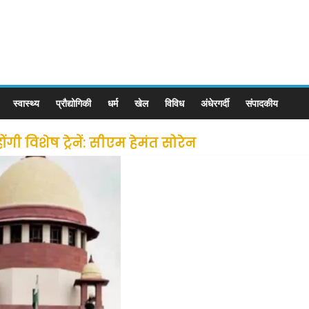
स्वास्थ्य
प्रौद्योगिकी
धर्म
खेल
विविध
अंधेरगर्दी
संपादकीय
ी विशेष ट्रेनें: सीएम हेमंत सोरेन
से लोगों की जल्द होगी घर वापसी
 छूट के बाद लोगो ने कराया पंजीयन: राजस्थान सरकार
ीन जोन में खोलने की मिली इजाजत: गृह मंत्रालय
: गृह मंत्रालय