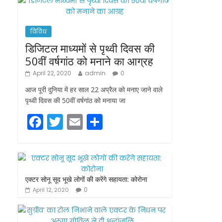
विविध
डिजिटल माध्यमों से पृथ्वी दिवस की
50वीं वर्षगांठ को मनाने का आग्रह
April 22, 2020
admin
0
आज पूरी दुनिया में हर साल 22 अप्रैल को मनाए जाने वाले
पृथ्वी दिवस की 50वीं वर्षगांठ को मनाया जा
F
T
E
S
a
w
m
h
c
itt
ai
ar
e
er
l
e
b
एक्टर सोनू सूद भूखे लोगों की करेंगे सहायता: कोरोना
0
April 12, 2020
o
o