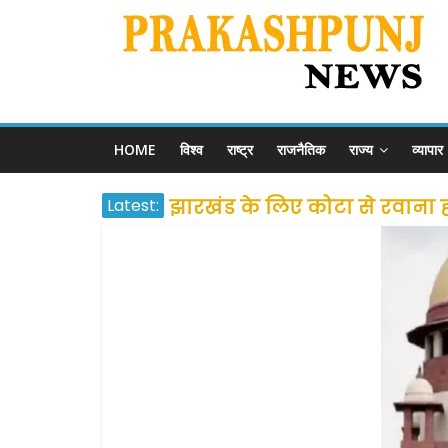
HOME
विश्व
राष्ट्र
राजनैतिक
राज्य
व्यापार
Latest:
झारखंड के लिए कोटा से रवाना होंग
उत्तराखंड के अन्य राज्यों में फं
प्रवासियों व मजदूरों को दी गई
शराब और पान की दुकानों को ग्र
दो हफ्ते के लिए बढ़ाया लॉकडाउन