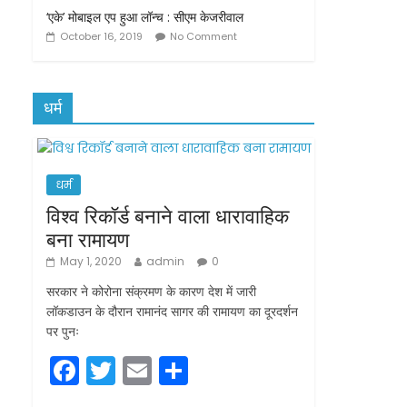
‘एके’ मोबाइल एप हुआ लॉन्च : सीएम केजरीवाल
October 16, 2019
No Comment
धर्म
धर्म
विश्व रिकॉर्ड बनाने वाला धारावाहिक
बना रामायण
May 1, 2020
admin
0
सरकार ने कोरोना संक्रमण के कारण देश में जारी
लॉकडाउन के दौरान रामानंद सागर की रामायण का दूरदर्शन
पर पुनः
F
T
E
S
a
w
m
h