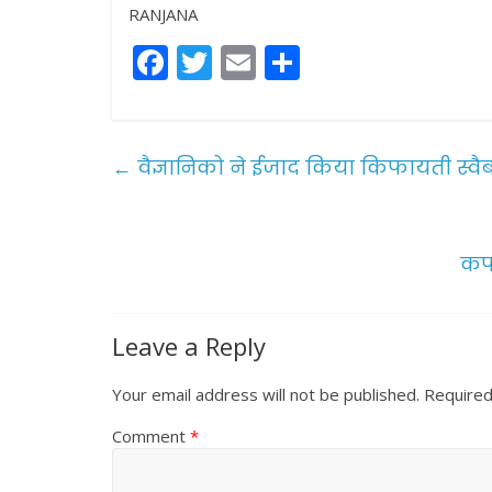
RANJANA
F
T
E
S
a
w
m
h
c
itt
ai
ar
e
er
l
e
←
वैज्ञानिको ने ईजाद किया किफायती स्वैब 
b
o
o
कर्
k
Leave a Reply
Your email address will not be published.
Required
Comment
*