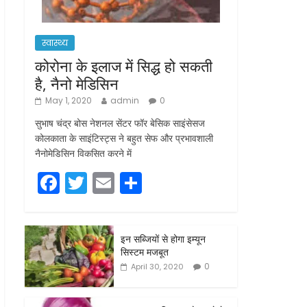
स्वास्थ्य
कोरोना के इलाज में सिद्ध हो सकती
है, नैनो मेडिसिन
May 1, 2020
admin
0
सुभाष चंद्र बोस नेशनल सेंटर फॉर बेसिक साइंसेसज
कोलकाता के साइंटिस्ट्स ने बहुत सेफ और प्रभावशाली
नैनोमेडिसिन विकसित करने में
F
T
E
S
a
w
m
h
c
itt
ai
ar
इन सब्जियों से होगा इम्यून
e
er
l
e
सिस्टम मजबूत
b
0
April 30, 2020
o