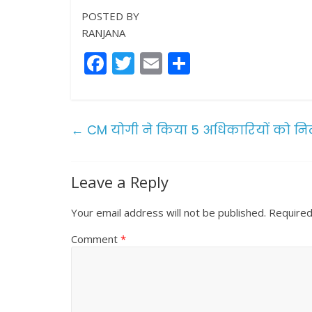
POSTED BY
RANJANA
F
T
E
S
a
w
m
h
c
itt
ai
ar
e
er
l
e
←
CM योगी ने किया 5 अधिकारियों को नि
b
o
Leave a Reply
o
k
Your email address will not be published.
Required
Comment
*