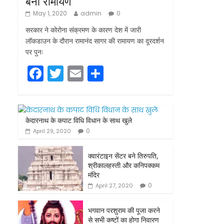
बना रामायण
May 1, 2020
admin
0
सरकार ने कोरोना संक्रमण के कारण देश में जारी
लॉकडाउन के दौरान रामानंद सागर की रामायण का दूरदर्शन
पर पुनः
F
T
E
S
a
w
m
h
c
itt
ai
ar
e
er
l
e
केदारनाथ के कपाट विधि विधान के साथ खुले
b
0
April 29, 2020
o
क्वारंटाइन सेंटर बने तिरुपति,
o
श्रीकालहस्ती और कनिपक्कम
मंदिर
k
0
April 27, 2020
भगवान परशुराम की पूजा करने
से सभी कष्टों का होगा निवारण