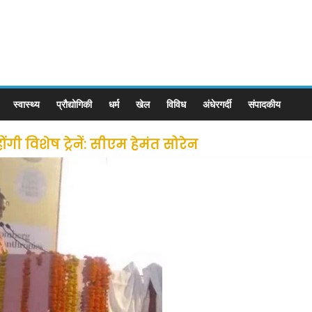
स्वास्थ्य
प्रौद्योगिकी
धर्म
खेल
विविध
अंधेरगर्दी
संपादकीय
ी विशेष ट्रेनें: सीएम हेमंत सोरेन
से लोगों की जल्द होगी घर वापसी
 छूट के बाद लोगो ने कराया पंजीयन: राजस्थान सरकार
ीन जोन में खोलने की मिली इजाजत: गृह मंत्रालय
: गृह मंत्रालय