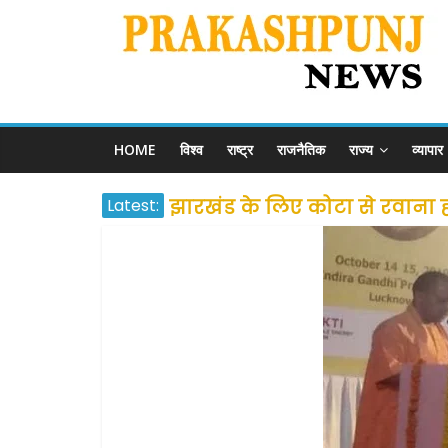
HOME
विश्व
राष्ट्र
राजनैतिक
राज्य
व्यापार
Latest:
झारखंड के लिए कोटा से रवाना होंग
उत्तराखंड के अन्य राज्यों में फं
प्रवासियों व मजदूरों को दी गई
शराब और पान की दुकानों को ग्र
दो हफ्ते के लिए बढ़ाया लॉकडाउन