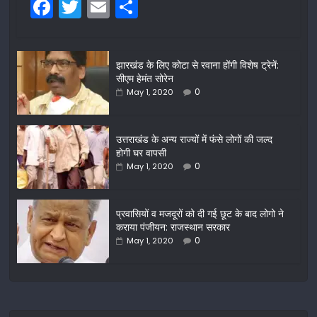
F
T
E
S
a
w
m
h
c
itt
ai
ar
झारखंड के लिए कोटा से रवाना होंगी विशेष ट्रेनें:
e
er
l
e
सीएम हेमंत सोरेन
b
0
May 1, 2020
o
o
उत्तराखंड के अन्य राज्यों में फंसे लोगों की जल्द
होगी घर वापसी
k
0
May 1, 2020
प्रवासियों व मजदूरों को दी गई छूट के बाद लोगो ने
कराया पंजीयन: राजस्थान सरकार
0
May 1, 2020