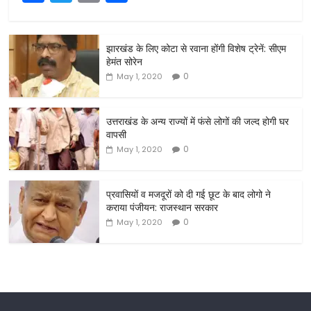
a
w
m
h
c
itt
ai
ar
झारखंड के लिए कोटा से रवाना होंगी विशेष ट्रेनें: सीएम
e
er
l
e
हेमंत सोरेन
b
0
May 1, 2020
o
o
उत्तराखंड के अन्य राज्यों में फंसे लोगों की जल्द होगी घर
वापसी
k
0
May 1, 2020
प्रवासियों व मजदूरों को दी गई छूट के बाद लोगो ने
कराया पंजीयन: राजस्थान सरकार
0
May 1, 2020