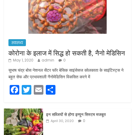
स्वास्थ्य
कोरोना के इलाज में सिद्ध हो सकती है, नैनो मेडिसिन
May 1, 2020
admin
0
सुभाष चंद्र बोस नेशनल सेंटर फॉर बेसिक साइंसेसज कोलकाता के साइंटिस्ट्स ने
बहुत सेफ और प्रभावशाली नैनोमेडिसिन विकसित करने में
F
T
E
S
a
w
m
h
c
itt
ai
ar
इन सब्जियों से होगा इम्यून सिस्टम मजबूत
e
er
l
e
0
April 30, 2020
b