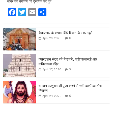
सागर की रामायण का दूरदर्शन पर पुनः
F
T
E
S
a
w
m
h
c
itt
ai
ar
केदारनाथ के कपाट विधि विधान के साथ खुले
e
er
l
e
0
April 29, 2020
b
o
o
क्वारंटाइन सेंटर बने तिरुपति, श्रीकालहस्ती और
कनिपक्कम मंदिर
k
0
April 27, 2020
भगवान परशुराम की पूजा करने से सभी कष्टों का होगा
निवारण
0
April 24, 2020