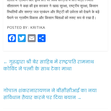
सीतारमण ने कहा की इस सरकार ने खाद्य सुरक्षा, राष्ट्रीय सुरक्षा, किसान
स्थितियों और समग्र जल प्रबंधन और मिट्टी की उर्वरता को देखने के बड़े
पैमाने पर ग्रामीण विकास और किसान चिंताओं को स्पष्ट रूप से रखा है।
POSTED BY : KRITIKA
F
T
E
S
a
w
m
h
c
itt
ai
ar
e
er
l
e
←
गुरुद्वारा श्री बेर साहिब में राष्ट्रपति रामनाथ
b
कोविंद ने पत्नी के साथ टेका माथा
o
o
गोपाल शंकरनारायणन ने बीसीसीआई का नया
k
संविधान तैयार करने पर दिया बयान
→