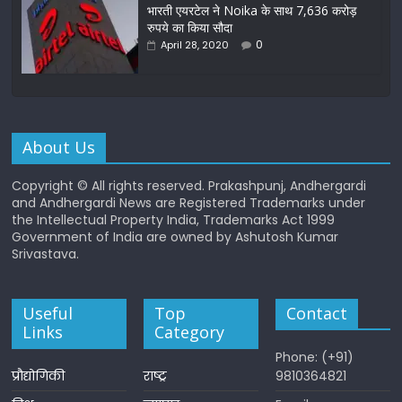
भारती एयरटेल ने Noika के साथ 7,636 करोड़
रुपये का किया सौदा
0
April 28, 2020
About Us
Copyright © All rights reserved. Prakashpunj, Andhergardi
and Andhergardi News are Registered Trademarks under
the Intellectual Property India, Trademarks Act 1999
Government of India are owned by Ashutosh Kumar
Srivastava.
Useful
Top
Contact
Links
Category
Phone: (+91)
प्रौद्योगिकी
राष्ट्र
9810364821