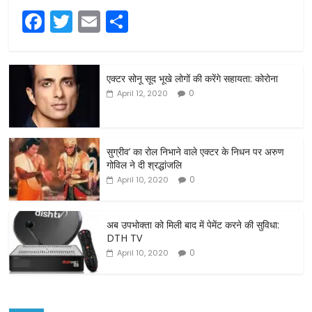
F
T
E
S
a
w
m
h
c
itt
ai
ar
एक्टर सोनू सूद भूखे लोगों की करेंगे सहायता: कोरोना
e
er
l
e
0
April 12, 2020
b
o
o
सुग्रीव’ का रोल निभाने वाले एक्टर के निधन पर अरुण
गोविल ने दी श्रद्धांजलि
k
0
April 10, 2020
अब उपभोक्ता को मिली बाद में पेमेंट करने की सुविधा:
DTH TV
0
April 10, 2020