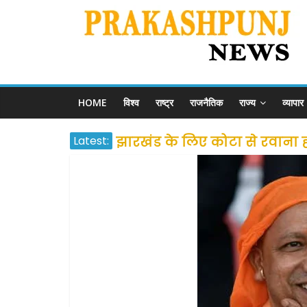
HOME
विश्व
राष्ट्र
राजनैतिक
राज्य
व्यापार
Latest:
झारखंड के लिए कोटा से रवाना होंग
उत्तराखंड के अन्य राज्यों में फं
प्रवासियों व मजदूरों को दी गई
शराब और पान की दुकानों को ग्र
दो हफ्ते के लिए बढ़ाया लॉकडाउन