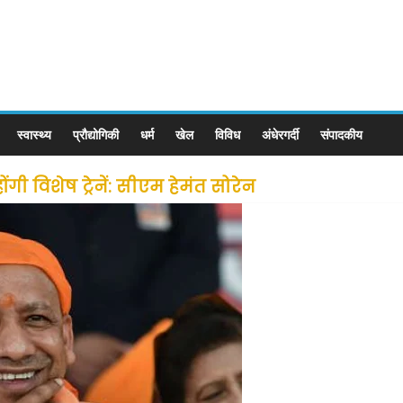
स्वास्थ्य
प्रौद्योगिकी
धर्म
खेल
विविध
अंधेरगर्दी
संपादकीय
ी विशेष ट्रेनें: सीएम हेमंत सोरेन
से लोगों की जल्द होगी घर वापसी
 छूट के बाद लोगो ने कराया पंजीयन: राजस्थान सरकार
ीन जोन में खोलने की मिली इजाजत: गृह मंत्रालय
: गृह मंत्रालय