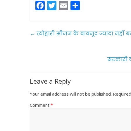
F
T
E
S
a
w
m
h
c
itt
ai
ar
e
er
l
e
←
त्योहारी सीजन के बावजूद ज्यादा नहीं बढ
b
o
o
सरकारी क
k
Leave a Reply
Your email address will not be published.
Required
Comment
*