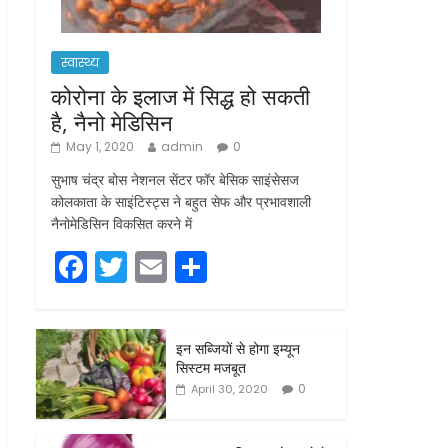
स्वास्थ्य
कोरोना के इलाज में सिद्ध हो सकती
है, नैनो मेडिसिन
May 1, 2020
admin
0
सुभाष चंद्र बोस नेशनल सेंटर फॉर बेसिक साइंसेसज
कोलकाता के साइंटिस्ट्स ने बहुत सेफ और प्रभावशाली
नैनोमेडिसिन विकसित करने में
F
T
E
S
a
w
m
h
c
itt
ai
ar
इन सब्जियों से होगा इम्यून
e
er
l
e
सिस्टम मजबूत
b
0
April 30, 2020
o