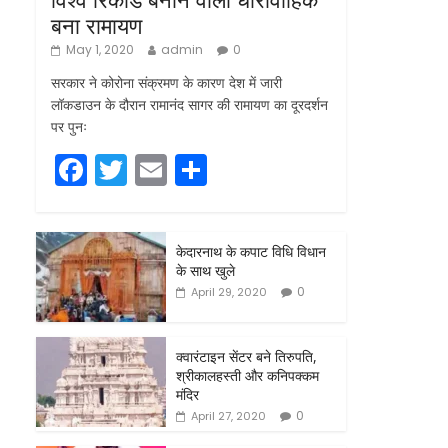
बना रामायण
May 1, 2020
admin
0
सरकार ने कोरोना संक्रमण के कारण देश में जारी
लॉकडाउन के दौरान रामानंद सागर की रामायण का दूरदर्शन
पर पुनः
F
T
E
S
a
w
m
h
c
itt
ai
ar
केदारनाथ के कपाट विधि विधान
e
er
l
e
के साथ खुले
b
0
April 29, 2020
o
o
क्वारंटाइन सेंटर बने तिरुपति,
श्रीकालहस्ती और कनिपक्कम
k
मंदिर
0
April 27, 2020