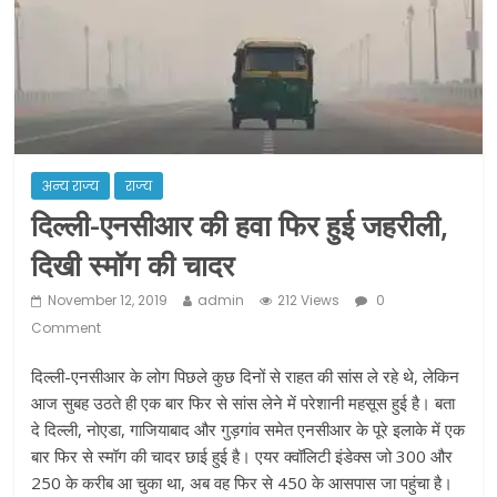
ने कराया पंजीयन: राजस्थान सरकार
शराब और पान की दुकानों को ग्रीन जोन में
खोलने की मिली इजाजत: गृह मंत्रालय
दो हफ्ते के लिए बढ़ाया लॉकडाउन: गृह मंत्रालय
अन्य राज्य
राज्य
दिल्ली-एनसीआर की हवा फिर हुई जहरीली,
दिखी स्मॉग की चादर
November 12, 2019
admin
212 Views
0
Comment
दिल्ली-एनसीआर के लोग पिछले कुछ दिनों से राहत की सांस ले रहे थे, लेकिन
आज सुबह उठते ही एक बार फिर से सांस लेने में परेशानी महसूस हुई है। बता
दे दिल्ली, नोएडा, गाजियाबाद और गुड़गांव समेत एनसीआर के पूरे इलाके में एक
बार फिर से स्मॉग की चादर छाई हुई है। एयर क्वॉलिटी इंडेक्स जो 300 और
250 के करीब आ चुका था, अब वह फिर से 450 के आसपास जा पहुंचा है।