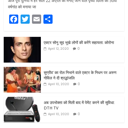
आज पूरी दुनिया में हर साल 22 अप्रैल को मनाए जाने वाले पृथ्वी दिवस की 50वीं
वर्षगांठ को मनाया जा
F
T
E
S
a
w
m
h
c
itt
ai
ar
एक्टर सोनू सूद भूखे लोगों की करेंगे सहायता: कोरोना
e
er
l
e
0
April 12, 2020
b
o
o
सुग्रीव’ का रोल निभाने वाले एक्टर के निधन पर अरुण
गोविल ने दी श्रद्धांजलि
k
0
April 10, 2020
अब उपभोक्ता को मिली बाद में पेमेंट करने की सुविधा:
DTH TV
0
April 10, 2020