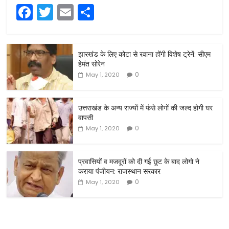
F
T
E
S
a
w
m
h
c
itt
ai
ar
झारखंड के लिए कोटा से रवाना होंगी विशेष ट्रेनें: सीएम
e
er
l
e
हेमंत सोरेन
b
0
May 1, 2020
o
o
उत्तराखंड के अन्य राज्यों में फंसे लोगों की जल्द होगी घर
वापसी
k
0
May 1, 2020
प्रवासियों व मजदूरों को दी गई छूट के बाद लोगो ने
कराया पंजीयन: राजस्थान सरकार
0
May 1, 2020