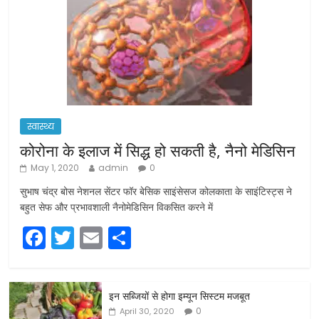
स्वास्थ्य
कोरोना के इलाज में सिद्ध हो सकती है, नैनो मेडिसिन
May 1, 2020
admin
0
सुभाष चंद्र बोस नेशनल सेंटर फॉर बेसिक साइंसेसज कोलकाता के साइंटिस्ट्स ने
बहुत सेफ और प्रभावशाली नैनोमेडिसिन विकसित करने में
F
T
E
S
a
w
m
h
c
itt
ai
ar
इन सब्जियों से होगा इम्यून सिस्टम मजबूत
e
er
l
e
0
April 30, 2020