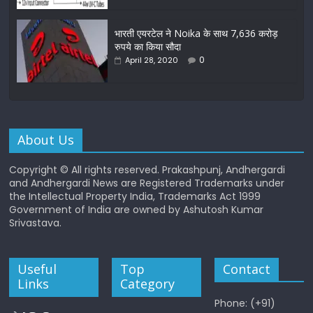
भारती एयरटेल ने Noika के साथ 7,636 करोड़
रुपये का किया सौदा
0
April 28, 2020
About Us
Copyright © All rights reserved. Prakashpunj, Andhergardi
and Andhergardi News are Registered Trademarks under
the Intellectual Property India, Trademarks Act 1999
Government of India are owned by Ashutosh Kumar
Srivastava.
Useful
Top
Contact
Links
Category
Phone: (+91)