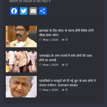
महामारी की रोकथाम के लिए राष्ट्र में
F
T
E
S
a
w
m
h
c
itt
ai
ar
झारखंड के लिए कोटा से रवाना होंगी विशेष ट्रेनें:
e
er
l
e
सीएम हेमंत सोरेन
b
0
May 1, 2020
o
o
उत्तराखंड के अन्य राज्यों में फंसे लोगों की जल्द
होगी घर वापसी
k
0
May 1, 2020
प्रवासियों व मजदूरों को दी गई छूट के बाद लोगो ने
कराया पंजीयन: राजस्थान सरकार
0
May 1, 2020