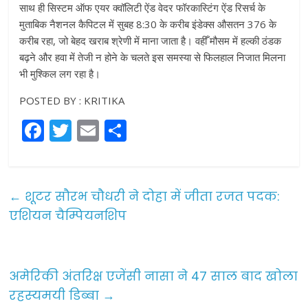
साथ ही सिस्टम ऑफ एयर क्वॉलिटी ऐंड वेदर फॉरकास्टिंग ऐंड रिसर्च के
मुताबिक नैशनल कैपिटल में सुबह 8:30 के करीब इंडेक्स औसतन 376 के
करीब रहा, जो बेहद खराब श्रेणी में माना जाता है। वहीँ मौसम में हल्की ठंडक
बढ़ने और हवा में तेजी न होने के चलते इस समस्या से फिलहाल निजात मिलना
भी मुश्किल लग रहा है।
POSTED BY : KRITIKA
F
T
E
S
a
w
m
h
c
itt
ai
ar
e
er
l
e
←
शूटर सौरभ चौधरी ने दोहा में जीता रजत पदक:
b
एशियन चैम्पियनशिप
o
o
अमेरिकी अंतरिक्ष एजेंसी नासा ने 47 साल बाद खोला
k
रहस्‍यमयी डिब्बा
→