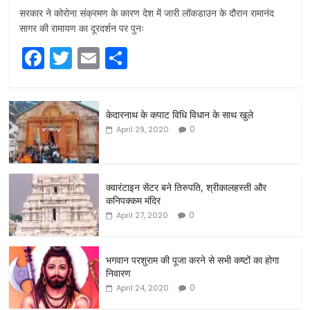
सरकार ने कोरोना संक्रमण के कारण देश में जारी लॉकडाउन के दौरान रामानंद
सागर की रामायण का दूरदर्शन पर पुनः
F
T
E
S
a
w
m
h
c
itt
ai
ar
केदारनाथ के कपाट विधि विधान के साथ खुले
e
er
l
e
0
April 29, 2020
b
o
o
क्वारंटाइन सेंटर बने तिरुपति, श्रीकालहस्ती और
कनिपक्कम मंदिर
k
0
April 27, 2020
भगवान परशुराम की पूजा करने से सभी कष्टों का होगा
निवारण
0
April 24, 2020