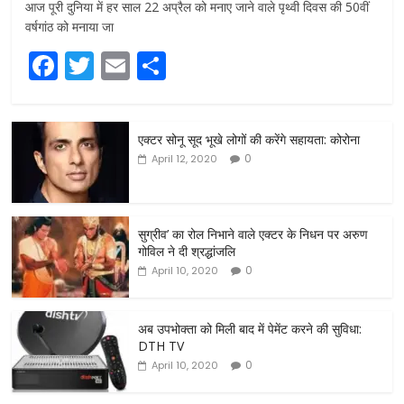
आज पूरी दुनिया में हर साल 22 अप्रैल को मनाए जाने वाले पृथ्वी दिवस की 50वीं
वर्षगांठ को मनाया जा
F
T
E
S
a
w
m
h
c
itt
ai
ar
एक्टर सोनू सूद भूखे लोगों की करेंगे सहायता: कोरोना
e
er
l
e
0
April 12, 2020
b
o
o
सुग्रीव’ का रोल निभाने वाले एक्टर के निधन पर अरुण
गोविल ने दी श्रद्धांजलि
k
0
April 10, 2020
अब उपभोक्ता को मिली बाद में पेमेंट करने की सुविधा:
DTH TV
0
April 10, 2020