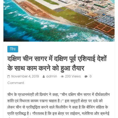
ने कराया पंजीयन: राजस्थान सरकार
शराब और पान की दुकानों को ग्रीन जोन में
खोलने की मिली इजाजत: गृह मंत्रालय
दो हफ्ते के लिए बढ़ाया लॉकडाउन: गृह मंत्रालय
विश्व
दक्षिण चीन सागर में दक्षिण पूर्व एशियाई देशों
के साथ काम करने को हुआ तैयार
November 4, 2019
admin
230 Views
0
Comment
चीन के प्रधानमंत्री ली छियांग ने कहा, ‘‘चीन दक्षिण चीन सागर में दीर्घकालीन
शांति एवं स्थिरता कायम रखना चाहता है।’’ इस समुद्री क्षेत्र पर दावे को
लेकर चीन से प्रतिद्वंद्विता करने वाले फिलीपीन ने कहा है कि बीजिंग संहिता के
प्रति प्रतिबद्ध है। गौरतलब है कि इस क्षेत्र पर ताईवान, मलेशिया और ब्रूनेई