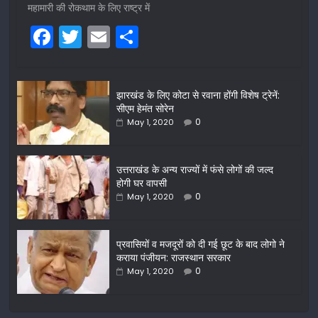
महामारी की रोकथाम के लिए राष्ट्र में
F
T
E
S
a
w
m
h
c
itt
ai
ar
झारखंड के लिए कोटा से रवाना होंगी विशेष ट्रेनें:
e
er
l
e
सीएम हेमंत सोरेन
b
0
May 1, 2020
o
o
उत्तराखंड के अन्य राज्यों में फंसे लोगों की जल्द
होगी घर वापसी
k
0
May 1, 2020
प्रवासियों व मजदूरों को दी गई छूट के बाद लोगो ने
कराया पंजीयन: राजस्थान सरकार
0
May 1, 2020