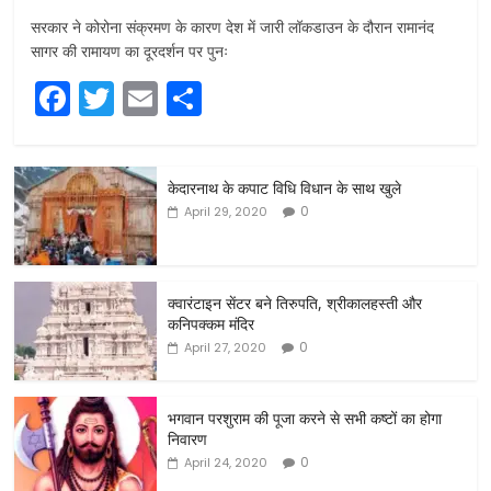
सरकार ने कोरोना संक्रमण के कारण देश में जारी लॉकडाउन के दौरान रामानंद
सागर की रामायण का दूरदर्शन पर पुनः
F
T
E
S
a
w
m
h
c
itt
ai
ar
केदारनाथ के कपाट विधि विधान के साथ खुले
e
er
l
e
0
April 29, 2020
b
o
o
क्वारंटाइन सेंटर बने तिरुपति, श्रीकालहस्ती और
कनिपक्कम मंदिर
k
0
April 27, 2020
भगवान परशुराम की पूजा करने से सभी कष्टों का होगा
निवारण
0
April 24, 2020