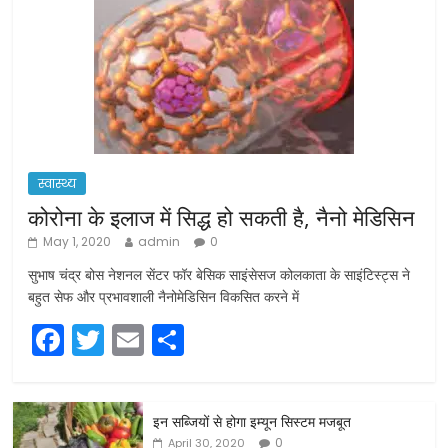
स्वास्थ्य
कोरोना के इलाज में सिद्ध हो सकती है, नैनो मेडिसिन
May 1, 2020
admin
0
सुभाष चंद्र बोस नेशनल सेंटर फॉर बेसिक साइंसेसज कोलकाता के साइंटिस्ट्स ने
बहुत सेफ और प्रभावशाली नैनोमेडिसिन विकसित करने में
F
T
E
S
a
w
m
h
c
itt
ai
ar
इन सब्जियों से होगा इम्यून सिस्टम मजबूत
e
er
l
e
0
April 30, 2020