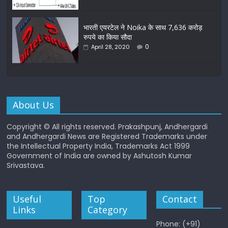
भारती एयरटेल ने Noika के साथ 7,636 करोड़
रुपये का किया सौदा
0
April 28, 2020
About Us
Copyright © All rights reserved. Prakashpunj, Andhergardi
and Andhergardi News are Registered Trademarks under
the Intellectual Property India, Trademarks Act 1999
Government of India are owned by Ashutosh Kumar
Srivastava.
Useful
Top
Contact
Links
Category
Phone: (+91)