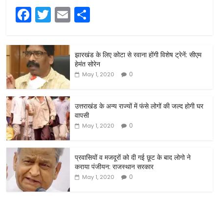
F
T
E
S
a
w
m
h
c
itt
ai
ar
झारखंड के लिए कोटा से रवाना होंगी विशेष ट्रेनें: सीएम
e
er
l
e
हेमंत सोरेन
b
0
May 1, 2020
o
o
उत्तराखंड के अन्य राज्यों में फंसे लोगों की जल्द होगी घर
वापसी
k
0
May 1, 2020
प्रवासियों व मजदूरों को दी गई छूट के बाद लोगो ने
कराया पंजीयन: राजस्थान सरकार
0
May 1, 2020