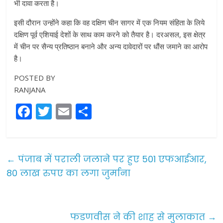
भी दावा करता है।
इसी दौरान उन्होंने कहा कि वह दक्षिण चीन सागर में एक नियम संहिता के लिये
दक्षिण पूर्व एशियाई देशों के साथ काम करने को तैयार है। दरअसल, इस क्षेत्र
में चीन पर सैन्य प्रतिष्ठान बनाने और अन्य दावेदारों पर धौंस जमाने का आरोप
है।
POSTED BY
RANJANA
F
T
E
S
a
w
m
h
c
itt
ai
ar
e
er
l
e
←
पंजाब में पराली जलाने पर हुए 501 एफआईआर,
b
80 लाख रुपए का लगा जुर्माना
o
o
फडणवीस ने की शाह से मुलाकात
→
k