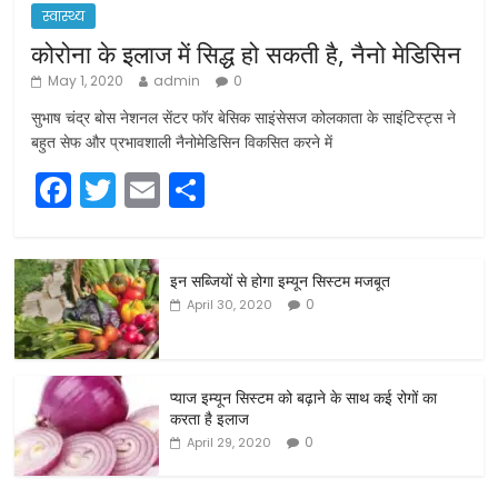
स्वास्थ्य
कोरोना के इलाज में सिद्ध हो सकती है, नैनो मेडिसिन
May 1, 2020
admin
0
सुभाष चंद्र बोस नेशनल सेंटर फॉर बेसिक साइंसेसज कोलकाता के साइंटिस्ट्स ने
बहुत सेफ और प्रभावशाली नैनोमेडिसिन विकसित करने में
F
T
E
S
a
w
m
h
c
itt
ai
ar
इन सब्जियों से होगा इम्यून सिस्टम मजबूत
e
er
l
e
0
April 30, 2020
b
o
o
प्याज इम्यून सिस्टम को बढ़ाने के साथ कई रोगों का
करता है इलाज
k
0
April 29, 2020