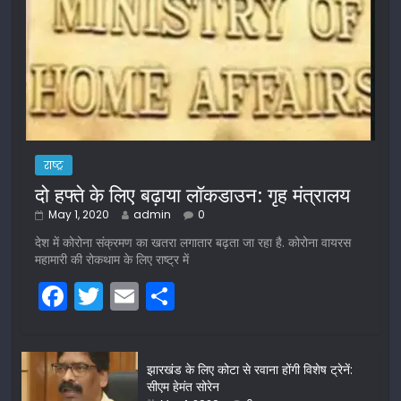
राष्ट्र
दो हफ्ते के लिए बढ़ाया लॉकडाउन: गृह मंत्रालय
May 1, 2020
admin
0
देश में कोरोना संक्रमण का खतरा लगातार बढ़ता जा रहा है. कोरोना वायरस
महामारी की रोकथाम के लिए राष्ट्र में
F
T
E
S
a
w
m
h
c
itt
ai
ar
झारखंड के लिए कोटा से रवाना होंगी विशेष ट्रेनें:
e
er
l
e
सीएम हेमंत सोरेन