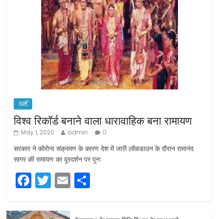
धर्म
विश्व रिकॉर्ड बनाने वाला धारावाहिक बना रामायण
May 1, 2020
admin
0
सरकार ने कोरोना संक्रमण के कारण देश में जारी लॉकडाउन के दौरान रामानंद
सागर की रामायण का दूरदर्शन पर पुनः
F
T
E
S
a
w
m
h
c
itt
ai
ar