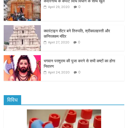
केदारनाथ के कपाट विधि विधान के साथ खुले
e
er
l
e
0
April 29, 2020
b
o
o
क्वारंटाइन सेंटर बने तिरुपति, श्रीकालहस्ती और
कनिपक्कम मंदिर
k
0
April 27, 2020
भगवान परशुराम की पूजा करने से सभी कष्टों का होगा
निवारण
0
April 24, 2020
विविध