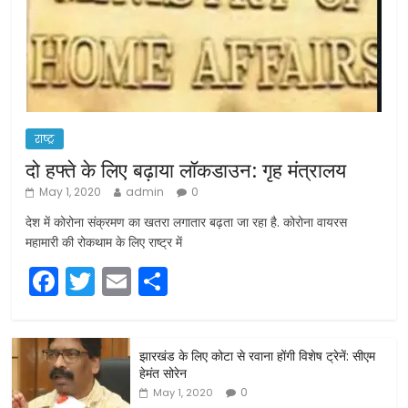
राष्ट्र
दो हफ्ते के लिए बढ़ाया लॉकडाउन: गृह मंत्रालय
May 1, 2020
admin
0
देश में कोरोना संक्रमण का खतरा लगातार बढ़ता जा रहा है. कोरोना वायरस
महामारी की रोकथाम के लिए राष्ट्र में
F
T
E
S
a
w
m
h
c
itt
ai
ar
झारखंड के लिए कोटा से रवाना होंगी विशेष ट्रेनें: सीएम
e
er
l
e
हेमंत सोरेन
b
0
May 1, 2020