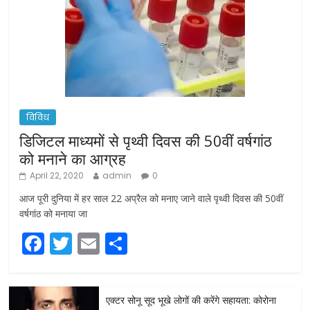
विविध
डिजिटल माध्यमों से पृथ्वी दिवस की 50वीं वर्षगांठ
को मनाने का आग्रह
April 22, 2020
admin
0
आज पूरी दुनिया में हर साल 22 अप्रैल को मनाए जाने वाले पृथ्वी दिवस की 50वीं
वर्षगांठ को मनाया जा
F
T
E
S
a
w
m
h
c
itt
ai
ar
एक्टर सोनू सूद भूखे लोगों की करेंगे सहायता: कोरोना
e
er
l
e