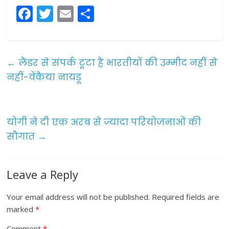
F
T
E
S
a
w
m
h
c
itt
ai
ar
e
er
l
e
←
लैंडर से संपर्क टूटा है भारतीयों की उम्मीद नहीं से
b
नहीं-वेंकैया नायडू
o
o
योगी ने दी एक अरब से ज्यादा परियोजनाओं की
k
सौगात
→
Leave a Reply
Your email address will not be published.
Required fields are
marked
*
Comment
*