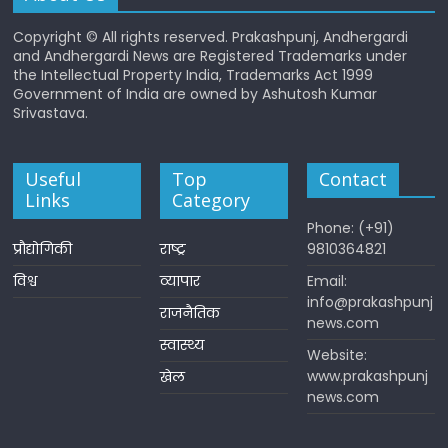
Copyright © All rights reserved. Prakashpunj, Andhergardi
and Andhergardi News are Registered Trademarks under
the Intellectual Property India, Trademarks Act 1999
Government of India are owned by Ashutosh Kumar
Srivastava.
Useful
Top
Contact
Links
Category
Phone: (+91)
प्रौद्योगिकी
राष्ट्र
9810364821
विश्व
व्यापार
Email:
info@prakashpunj
राजनैतिक
news.com
स्वास्थ्य
Website:
www.prakashpunj
खेल
news.com