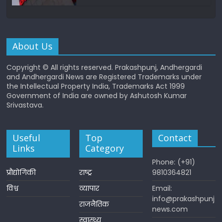
About Us
Copyright © All rights reserved. Prakashpunj, Andhergardi
and Andhergardi News are Registered Trademarks under
the Intellectual Property India, Trademarks Act 1999
Government of India are owned by Ashutosh Kumar
Srivastava.
Useful
Top
Contact
Links
Category
Phone: (+91)
प्रौद्योगिकी
राष्ट्र
9810364821
विश्व
व्यापार
Email:
info@prakashpunj
राजनैतिक
news.com
स्वास्थ्य