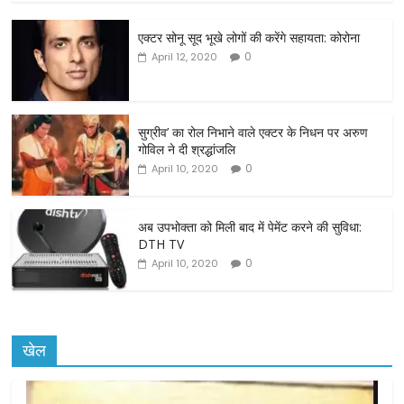
c
itt
ai
ar
एक्टर सोनू सूद भूखे लोगों की करेंगे सहायता: कोरोना
e
er
l
e
0
April 12, 2020
b
o
o
सुग्रीव’ का रोल निभाने वाले एक्टर के निधन पर अरुण
गोविल ने दी श्रद्धांजलि
k
0
April 10, 2020
अब उपभोक्ता को मिली बाद में पेमेंट करने की सुविधा:
DTH TV
0
April 10, 2020
खेल