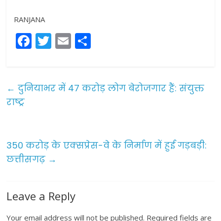
RANJANA
F
T
E
S
a
w
m
h
c
itt
ai
ar
e
er
l
e
←
दुनियाभर में 47 करोड़ लोग बेरोजगार हैं: संयुक्त
b
राष्ट्र
o
o
350 करोड़ के एक्सप्रेस-वे के निर्माण में हुई गड़बड़ी:
k
छत्तीसगढ़
→
Leave a Reply
Your email address will not be published.
Required fields are