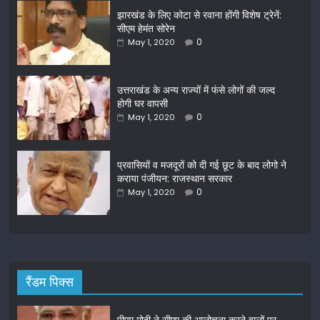
c
itt
ai
ar
झारखंड के लिए कोटा से रवाना होंगी विशेष ट्रेनें:
e
er
l
e
सीएम हेमंत सोरेन
b
0
May 1, 2020
o
o
उत्तराखंड के अन्य राज्यों में फंसे लोगों की जल्द
होगी घर वापसी
k
0
May 1, 2020
प्रवासियों व मजदूरों को दी गई छूट के बाद लोगो ने
कराया पंजीयन: राजस्थान सरकार
0
May 1, 2020
रैंडम पिक्स
पीएम मोदी ने सीएए की आलोचना करने वालों पर