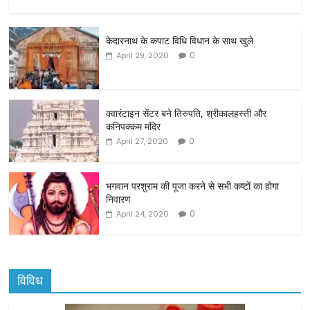
a
w
m
h
c
itt
ai
ar
केदारनाथ के कपाट विधि विधान के साथ खुले
e
er
l
e
0
April 29, 2020
b
o
o
क्वारंटाइन सेंटर बने तिरुपति, श्रीकालहस्ती और
कनिपक्कम मंदिर
k
0
April 27, 2020
भगवान परशुराम की पूजा करने से सभी कष्टों का होगा
निवारण
0
April 24, 2020
विविध