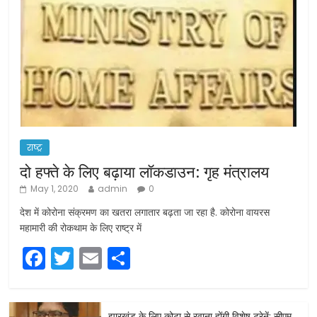
राष्ट्र
दो हफ्ते के लिए बढ़ाया लॉकडाउन: गृह मंत्रालय
May 1, 2020
admin
0
देश में कोरोना संक्रमण का खतरा लगातार बढ़ता जा रहा है. कोरोना वायरस
महामारी की रोकथाम के लिए राष्ट्र में
F
T
E
S
a
w
m
h
c
itt
ai
ar
झारखंड के लिए कोटा से रवाना होंगी विशेष ट्रेनें: सीएम