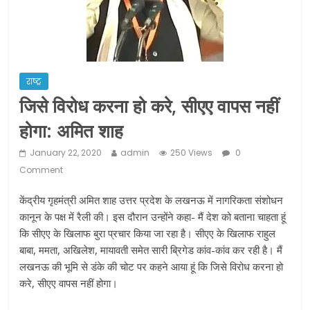
ने कराया पंजीयन: राजस्थान सरकार
शराब और पान की दुकानों को ग्रीन जोन में
खोलने की मिली इजाजत: गृह मंत्रालय
दो हफ्ते के लिए बढ़ाया लॉकडाउन: गृह मंत्रालय
राष्ट्र
जिसे विरोध करना हो करे, सीएए वापस नहीं
होगा: अमित शाह
January 22, 2020
admin
250 Views
0
Comment
केंद्रीय
गृहमंत्री अमित शाह उत्तर प्रदेश के लखनऊ में नागरिकता संशोधन
कानून के पक्ष में रैली की। इस दौरान उन्होंने कहा- मैं देश को बताना चाहता हूं
कि सीएए के खिलाफ बुरा प्रचार किया जा रहा है। सीएए के खिलाफ राहुल
बाबा, ममता, अखिलेश, मायावती समेत सारी ब्रिगेड कांव-कांव कर रही है। मैं
लखनऊ की भूमि से डंके की चोट पर कहने आया हूं कि जिसे विरोध करना हो
करे, सीएए वापस नहीं होगा।