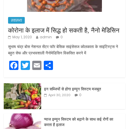
स्वास्थ्य
कोरोना के इलाज में सिद्ध हो सकती है, नैनो मेडिसिन
May 1, 2020
admin
0
सुभाष चंद्र बोस नेशनल सेंटर फॉर बेसिक साइंसेसज कोलकाता के साइंटिस्ट्स ने
बहुत सेफ और प्रभावशाली नैनोमेडिसिन विकसित करने में
F
T
E
S
a
w
m
h
c
itt
ai
ar
इन सब्जियों से होगा इम्यून सिस्टम मजबूत
e
er
l
e
0
April 30, 2020
b
o
o
प्याज इम्यून सिस्टम को बढ़ाने के साथ कई रोगों का
करता है इलाज