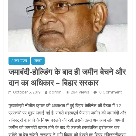
ने कराया पंजीयन: राजस्थान सरकार
शराब और पान की दुकानों को ग्रीन जोन में
खोलने की मिली इजाजत: गृह मंत्रालय
दो हफ्ते के लिए बढ़ाया लॉकडाउन: गृह मंत्रालय
अन्य राज्य
राज्य
जमाबंदी-होल्डिंग के बाद ही जमीन बेचने और
दान का अधिकार – बिहार सरकार
October 5, 2019
admin
294 Views
0 Comment
मुख्यमंत्री नीतीश कुमार की अध्यक्षता में हुई बिहार कैबिनेट की बैठक में 12
प्रस्‍तावों पर मुहर लगाई गई है. सबसे महत्वपूर्ण फैसला जमीन की जमाबंदी और
रजिस्ट्री करवाने के नियम बदलने की रही. इसके तहत अब आम लोग अपनी
जमीन को जमाबंदी कायम होने के बाद ही उसको हस्तांतरित ट्रांसफर कर
सकेंगे या बेच सकेंगे. सरकार ने भूमि विवाद को देखते हुए बिहार रजिस्ट्रीकरण