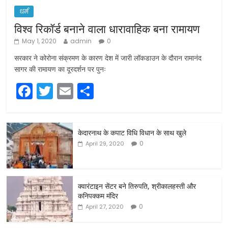
धर्म
विश्व रिकॉर्ड बनाने वाला धारावाहिक बना रामायण
May 1, 2020
admin
0
सरकार ने कोरोना संक्रमण के कारण देश में जारी लॉकडाउन के दौरान रामानंद
सागर की रामायण का दूरदर्शन पर पुनः
F
T
E
S
a
w
m
h
c
itt
ai
ar
केदारनाथ के कपाट विधि विधान के साथ खुले
e
er
l
e
0
April 29, 2020
b
o
o
क्वारंटाइन सेंटर बने तिरुपति, श्रीकालहस्ती और
कनिपक्कम मंदिर
k
0
April 27, 2020