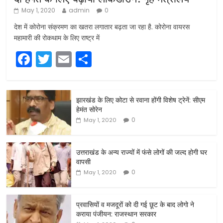
May 1, 2020
admin
0
देश में कोरोना संक्रमण का खतरा लगातार बढ़ता जा रहा है. कोरोना वायरस
महामारी की रोकथाम के लिए राष्ट्र में
F
T
E
S
a
w
m
h
c
itt
ai
ar
झारखंड के लिए कोटा से रवाना होंगी विशेष ट्रेनें: सीएम
e
er
l
e
हेमंत सोरेन
b
0
May 1, 2020
o
o
उत्तराखंड के अन्य राज्यों में फंसे लोगों की जल्द होगी घर
वापसी
k
0
May 1, 2020
प्रवासियों व मजदूरों को दी गई छूट के बाद लोगो ने
कराया पंजीयन: राजस्थान सरकार