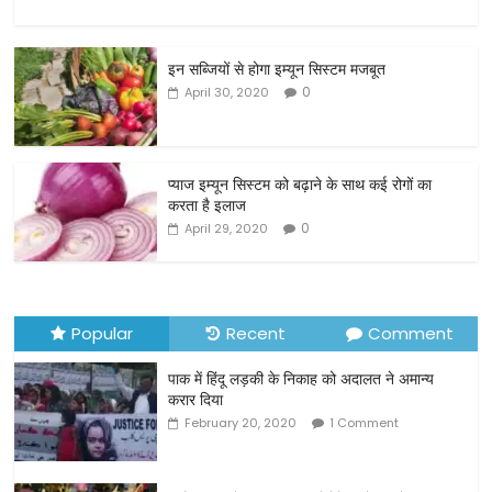
a
w
m
h
c
itt
ai
ar
इन सब्जियों से होगा इम्यून सिस्टम मजबूत
e
er
l
e
0
April 30, 2020
b
o
o
प्याज इम्यून सिस्टम को बढ़ाने के साथ कई रोगों का
करता है इलाज
k
0
April 29, 2020
Popular
Recent
Comment
पाक में हिंदू लड़की के निकाह को अदालत ने अमान्य
करार दिया
February 20, 2020
1 Comment