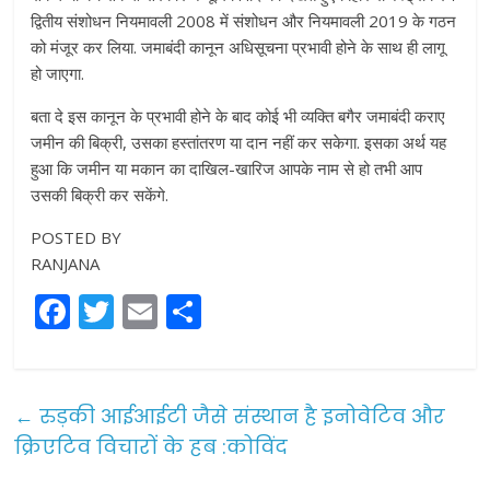
द्वितीय संशोधन नियमावली 2008 में संशोधन और नियमावली 2019 के गठन
को मंजूर कर लिया. जमाबंदी कानून अधिसूचना प्रभावी होने के साथ ही लागू
हो जाएगा.
बता दे इस कानून के प्रभावी होने के बाद कोई भी व्यक्ति बगैर जमाबंदी कराए
जमीन की बिक्री, उसका हस्तांतरण या दान नहीं कर सकेगा. इसका अर्थ यह
हुआ कि जमीन या मकान का दाखिल-खारिज आपके नाम से हो तभी आप
उसकी बिक्री कर सकेंगे.
POSTED BY
RANJANA
F
T
E
S
a
w
m
h
c
itt
ai
ar
e
er
l
e
←
रुड़की आईआईटी जैसे संस्थान है इनोवेटिव और
b
क्रिएटिव विचारों के हब :कोविंद
o