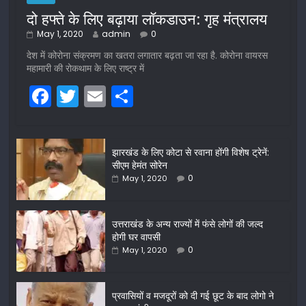
दो हफ्ते के लिए बढ़ाया लॉकडाउन: गृह मंत्रालय
May 1, 2020
admin
0
देश में कोरोना संक्रमण का खतरा लगातार बढ़ता जा रहा है. कोरोना वायरस
महामारी की रोकथाम के लिए राष्ट्र में
F
T
E
S
a
w
m
h
c
itt
ai
ar
झारखंड के लिए कोटा से रवाना होंगी विशेष ट्रेनें:
e
er
l
e
सीएम हेमंत सोरेन
b
0
May 1, 2020
o
o
उत्तराखंड के अन्य राज्यों में फंसे लोगों की जल्द
होगी घर वापसी
k
0
May 1, 2020
प्रवासियों व मजदूरों को दी गई छूट के बाद लोगो ने