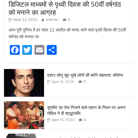
डिजिटल माध्यमों से पृथ्वी दिवस की 50वीं वर्षगांठ
को मनाने का आग्रह
April 22, 2020
admin
0
आज पूरी दुनिया में हर साल 22 अप्रैल को मनाए जाने वाले पृथ्वी दिवस की 50वीं
वर्षगांठ को मनाया जा
F
T
E
S
a
w
m
h
c
itt
ai
ar
एक्टर सोनू सूद भूखे लोगों की करेंगे सहायता: कोरोना
e
er
l
e
0
April 12, 2020
b
o
o
सुग्रीव’ का रोल निभाने वाले एक्टर के निधन पर अरुण
गोविल ने दी श्रद्धांजलि
k
0
April 10, 2020