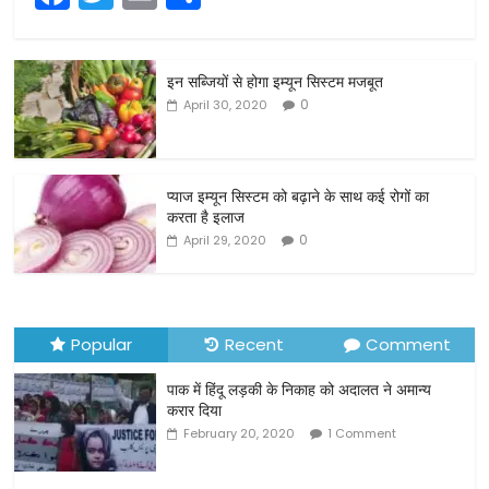
a
w
m
h
c
itt
ai
ar
इन सब्जियों से होगा इम्यून सिस्टम मजबूत
e
er
l
e
0
April 30, 2020
b
o
o
प्याज इम्यून सिस्टम को बढ़ाने के साथ कई रोगों का
करता है इलाज
k
0
April 29, 2020
Popular
Recent
Comment
पाक में हिंदू लड़की के निकाह को अदालत ने अमान्य
करार दिया
February 20, 2020
1 Comment