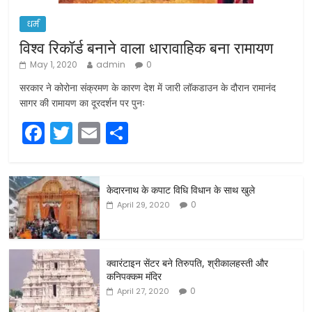
धर्म
विश्व रिकॉर्ड बनाने वाला धारावाहिक बना रामायण
May 1, 2020
admin
0
सरकार ने कोरोना संक्रमण के कारण देश में जारी लॉकडाउन के दौरान रामानंद
सागर की रामायण का दूरदर्शन पर पुनः
F
T
E
S
a
w
m
h
c
itt
ai
ar
केदारनाथ के कपाट विधि विधान के साथ खुले
e
er
l
e
0
April 29, 2020
b
o
o
क्वारंटाइन सेंटर बने तिरुपति, श्रीकालहस्ती और
कनिपक्कम मंदिर
k
0
April 27, 2020