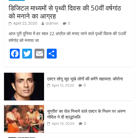
डिजिटल माध्यमों से पृथ्वी दिवस की 50वीं वर्षगांठ
को मनाने का आग्रह
April 22, 2020
admin
0
आज पूरी दुनिया में हर साल 22 अप्रैल को मनाए जाने वाले पृथ्वी दिवस की 50वीं
वर्षगांठ को मनाया जा
F
T
E
S
a
w
m
h
c
itt
ai
ar
एक्टर सोनू सूद भूखे लोगों की करेंगे सहायता: कोरोना
e
er
l
e
0
April 12, 2020
b
o
o
सुग्रीव’ का रोल निभाने वाले एक्टर के निधन पर अरुण
गोविल ने दी श्रद्धांजलि
k
0
April 10, 2020