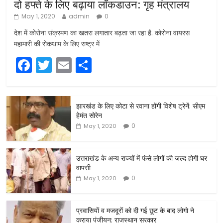
दो हफ्ते के लिए बढ़ाया लॉकडाउन: गृह मंत्रालय
May 1, 2020
admin
0
देश में कोरोना संक्रमण का खतरा लगातार बढ़ता जा रहा है. कोरोना वायरस
महामारी की रोकथाम के लिए राष्ट्र में
F
T
E
S
a
w
m
h
c
itt
ai
ar
झारखंड के लिए कोटा से रवाना होंगी विशेष ट्रेनें: सीएम
e
er
l
e
हेमंत सोरेन
b
0
May 1, 2020
o
o
उत्तराखंड के अन्य राज्यों में फंसे लोगों की जल्द होगी घर
वापसी
k
0
May 1, 2020
प्रवासियों व मजदूरों को दी गई छूट के बाद लोगो ने
कराया पंजीयन: राजस्थान सरकार