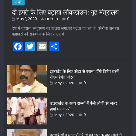
राष्ट्र
दो हफ्ते के लिए बढ़ाया लॉकडाउन: गृह मंत्रालय
May 1, 2020
admin
0
देश में कोरोना संक्रमण का खतरा लगातार बढ़ता जा रहा है. कोरोना वायरस
महामारी की रोकथाम के लिए राष्ट्र में
F
T
E
S
a
w
m
h
c
itt
ai
ar
झारखंड के लिए कोटा से रवाना होंगी विशेष ट्रेनें:
e
er
l
e
सीएम हेमंत सोरेन
b
0
May 1, 2020
o
o
उत्तराखंड के अन्य राज्यों में फंसे लोगों की जल्द
होगी घर वापसी
k
0
May 1, 2020
प्रवासियों व मजदूरों को दी गई छूट के बाद लोगो ने