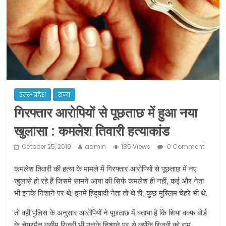
खोलने की मिली इजाजत: गृह मंत्रालय
दो हफ्ते के लिए बढ़ाया लॉकडाउन: गृह मंत्रालय
झारखंड के लिए कोटा से रवाना होंगी विशेष ट्रेनें:
सीएम हेमंत सोरेन
उत्तर-प्रदेश
राज्य
गिरफ्तार आरोपियों से पूछताछ में हुआ नया
खुलासा : कमलेश तिवारी हत्याकांड
October 25, 2019
admin
185 Views
0 Comment
कमलेश तिवारी की हत्या के मामले में गिरफ्तार आरोपियों से पूछताछ में नए
खुलासे हो रहे हैं जिसमे सामने आया की सिर्फ कमलेश ही नहीं, कई और नेता
भी इनके निशाने पर थे. इनमें हिंदूवादी नेता तो थे ही, कुछ मुस्लिम चेहरे भी थे.
तो वहीँ पुलिस के अनुसार आरोपियों ने पूछताछ में बताया है कि शिया वक्फ बोर्ड
के चेयरमैन वसीम रिजवी भी उनके निशाने पर थे क्यूंकि रिजवी को राम