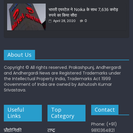
भारती एयरटेल ने Noika के साथ 7,636 करोड़
रुपये का किया सौदा
0
April 28, 2020
About Us
Copyright © All rights reserved. Prakashpunj, Andhergardi
and Andhergardi News are Registered Trademarks under
the Intellectual Property India, Trademarks Act 1999
Government of India are owned by Ashutosh Kumar
Srivastava.
Useful
Top
Contact
Links
Category
Phone: (+91)
प्रौद्योगिकी
राष्ट्र
9810364821