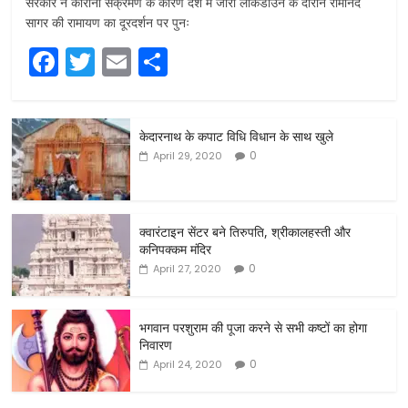
सरकार ने कोरोना संक्रमण के कारण देश में जारी लॉकडाउन के दौरान रामानंद
सागर की रामायण का दूरदर्शन पर पुनः
F
T
E
S
a
w
m
h
c
itt
ai
ar
केदारनाथ के कपाट विधि विधान के साथ खुले
e
er
l
e
0
April 29, 2020
b
o
o
क्वारंटाइन सेंटर बने तिरुपति, श्रीकालहस्ती और
कनिपक्कम मंदिर
k
0
April 27, 2020
भगवान परशुराम की पूजा करने से सभी कष्टों का होगा
निवारण
0
April 24, 2020