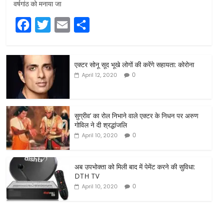
वर्षगांठ को मनाया जा
F
T
E
S
a
w
m
h
c
itt
ai
ar
एक्टर सोनू सूद भूखे लोगों की करेंगे सहायता: कोरोना
e
er
l
e
0
April 12, 2020
b
o
o
सुग्रीव’ का रोल निभाने वाले एक्टर के निधन पर अरुण
गोविल ने दी श्रद्धांजलि
k
0
April 10, 2020
अब उपभोक्ता को मिली बाद में पेमेंट करने की सुविधा:
DTH TV
0
April 10, 2020