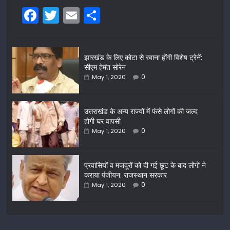
F
T
E
S
a
w
m
h
c
itt
ai
ar
झारखंड के लिए कोटा से रवाना होंगी विशेष ट्रेनें:
e
er
l
e
सीएम हेमंत सोरेन
b
0
May 1, 2020
o
o
उत्तराखंड के अन्य राज्यों में फंसे लोगों की जल्द
होगी घर वापसी
k
0
May 1, 2020
प्रवासियों व मजदूरों को दी गई छूट के बाद लोगो ने
कराया पंजीयन: राजस्थान सरकार
0
May 1, 2020