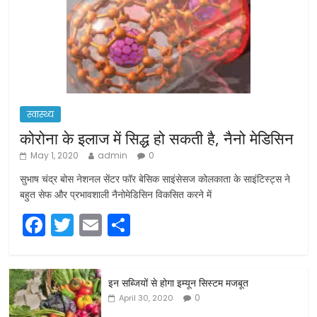
स्वास्थ्य
कोरोना के इलाज में सिद्ध हो सकती है, नैनो मेडिसिन
May 1, 2020
admin
0
सुभाष चंद्र बोस नेशनल सेंटर फॉर बेसिक साइंसेसज कोलकाता के साइंटिस्ट्स ने
बहुत सेफ और प्रभावशाली नैनोमेडिसिन विकसित करने में
F
T
E
S
a
w
m
h
c
itt
ai
ar
इन सब्जियों से होगा इम्यून सिस्टम मजबूत
e
er
l
e
0
April 30, 2020
b