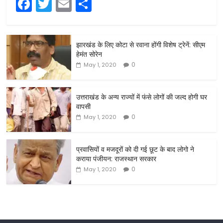
F
T
E
S
a
w
m
h
c
itt
ai
ar
झारखंड के लिए कोटा से रवाना होंगी विशेष ट्रेनें: सीएम
e
er
l
e
हेमंत सोरेन
b
0
May 1, 2020
o
o
उत्तराखंड के अन्य राज्यों में फंसे लोगों की जल्द होगी घर
वापसी
k
0
May 1, 2020
प्रवासियों व मजदूरों को दी गई छूट के बाद लोगो ने
कराया पंजीयन: राजस्थान सरकार
0
May 1, 2020