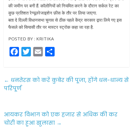
की जमीन पर बनी हैं. कॉलोनियों को नियमित करने के दौरान सर्कल रेट का
कुछ प्रतिशत रेग्यूलरेजाइशेन फ़ीस के तौर पर लिया जाएगा.
बता दे दिल्ली विधानसभा चुनाव से ठीक पहले केंद्र सरकार द्वारा लिये गए इस
फैसले को सियासी तौर पर मास्टर स्ट्रोक कहा जा रहा है.
POSTED BY : KRITIKA
F
T
E
S
a
w
m
h
c
itt
ai
ar
e
er
l
e
←
धनतेरस को करें कुबेर की पूजा, होंगे धन-धान्य से
b
परिपूर्ण
o
o
आयकर विभाग को एक हजार से अधिक की कर
k
चोरी का हुआ खुलासा
→