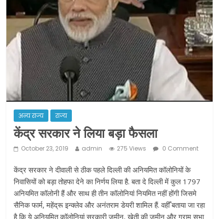
ने कराया पंजीयन: राजस्थान सरकार
शराब और पान की दुकानों को ग्रीन जोन में
खोलने की मिली इजाजत: गृह मंत्रालय
दो हफ्ते के लिए बढ़ाया लॉकडाउन: गृह मंत्रालय
अन्य राज्य
राज्य
केंद्र सरकार ने लिया बड़ा फैसला
October 23, 2019
admin
275 Views
0 Comment
केंद्र सरकार ने दीवाली से ठीक पहले दिल्ली की अनियमित कॉलोनियों के
निवासियों को बड़ा तोहफा देने का निर्णय लिया है. बता दे दिल्ली में कुल 1797
अनियमित कॉलोनी हैं और साथ ही तीन कॉलोनियां नियमित नहीं होंगी जिसमे
सैनिक फार्म, महेंद्रू इन्क्लेव और अनंतराम डेयरी शामिल हैं. वहीँ बताया जा रहा
है कि ये अनियमित कॉलोनियां सरकारी जमीन, खेती की जमीन और ग्राम सभा