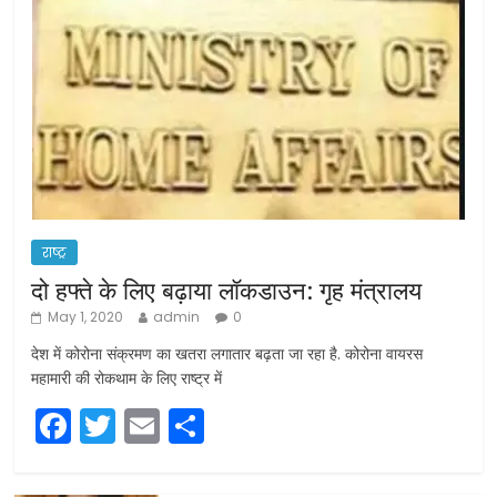
राष्ट्र
दो हफ्ते के लिए बढ़ाया लॉकडाउन: गृह मंत्रालय
May 1, 2020
admin
0
देश में कोरोना संक्रमण का खतरा लगातार बढ़ता जा रहा है. कोरोना वायरस
महामारी की रोकथाम के लिए राष्ट्र में
F
T
E
S
a
w
m
h
c
itt
ai
ar