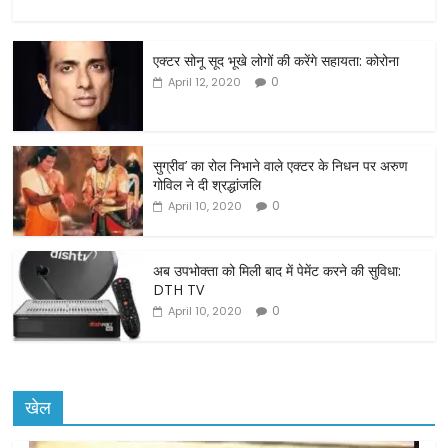
a
w
m
h
c
itt
ai
ar
एक्टर सोनू सूद भूखे लोगों की करेंगे सहायता: कोरोना
e
er
l
e
0
April 12, 2020
b
o
o
सुग्रीव’ का रोल निभाने वाले एक्टर के निधन पर अरुण
गोविल ने दी श्रद्धांजलि
k
0
April 10, 2020
अब उपभोक्ता को मिली बाद में पेमेंट करने की सुविधा:
DTH TV
0
April 10, 2020
खेल