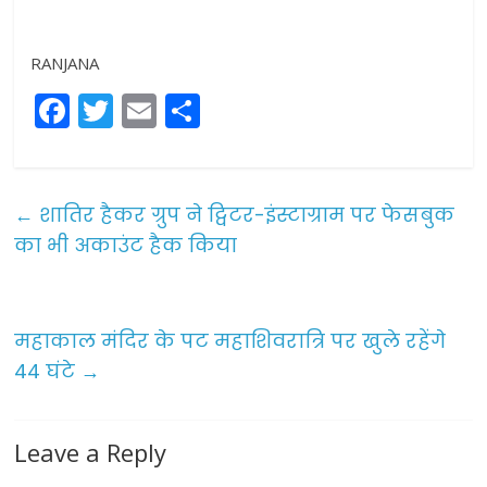
RANJANA
F
T
E
S
a
w
m
h
c
itt
ai
ar
e
er
l
e
←
शातिर हैकर ग्रुप ने ट्विटर-इंस्टाग्राम पर फेसबुक
b
का भी अकाउंट हैक किया
o
o
महाकाल मंदिर के पट महाशिवरात्रि पर खुले रहेंगे
k
44 घंटे
→
Leave a Reply