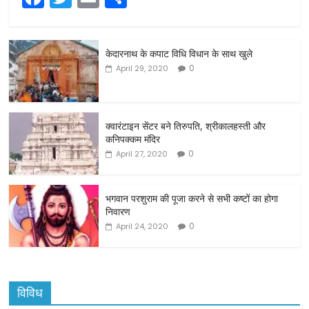
a
w
m
h
c
itt
ai
ar
केदारनाथ के कपाट विधि विधान के साथ खुले
e
er
l
e
0
April 29, 2020
b
o
o
क्वारंटाइन सेंटर बने तिरुपति, श्रीकालहस्ती और
कनिपक्कम मंदिर
k
0
April 27, 2020
भगवान परशुराम की पूजा करने से सभी कष्टों का होगा
निवारण
0
April 24, 2020
विविध