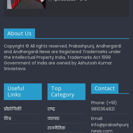
About Us
Copyright © All rights reserved. Prakashpunj, Andhergardi
and Andhergardi News are Registered Trademarks under
the Intellectual Property India, Trademarks Act 1999
Government of India are owned by Ashutosh Kumar
Srivastava.
Useful
Top
Contact
Links
Category
Phone: (+91)
प्रौद्योगिकी
राष्ट्र
9810364821
विश्व
व्यापार
Email:
info@prakashpunj
राजनैतिक
news.com