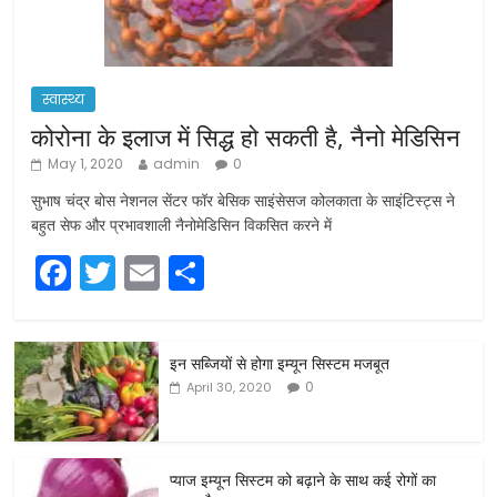
स्वास्थ्य
कोरोना के इलाज में सिद्ध हो सकती है, नैनो मेडिसिन
May 1, 2020
admin
0
सुभाष चंद्र बोस नेशनल सेंटर फॉर बेसिक साइंसेसज कोलकाता के साइंटिस्ट्स ने
बहुत सेफ और प्रभावशाली नैनोमेडिसिन विकसित करने में
F
T
E
S
a
w
m
h
c
itt
ai
ar
इन सब्जियों से होगा इम्यून सिस्टम मजबूत
e
er
l
e
0
April 30, 2020
b
o
o
प्याज इम्यून सिस्टम को बढ़ाने के साथ कई रोगों का