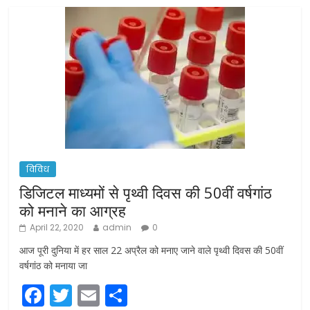
विविध
डिजिटल माध्यमों से पृथ्वी दिवस की 50वीं वर्षगांठ
को मनाने का आग्रह
April 22, 2020
admin
0
आज पूरी दुनिया में हर साल 22 अप्रैल को मनाए जाने वाले पृथ्वी दिवस की 50वीं
वर्षगांठ को मनाया जा
F
T
E
S