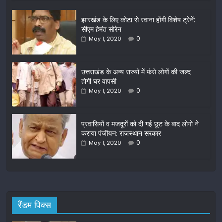
c
itt
ai
ar
झारखंड के लिए कोटा से रवाना होंगी विशेष ट्रेनें:
e
er
l
e
सीएम हेमंत सोरेन
b
0
May 1, 2020
o
o
उत्तराखंड के अन्य राज्यों में फंसे लोगों की जल्द
होगी घर वापसी
k
0
May 1, 2020
प्रवासियों व मजदूरों को दी गई छूट के बाद लोगो ने
कराया पंजीयन: राजस्थान सरकार
0
May 1, 2020
रैंडम पिक्स