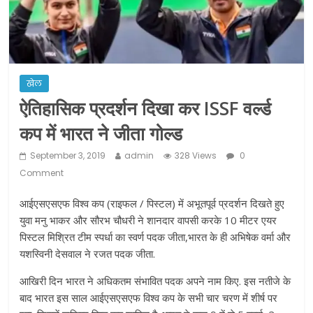
ने कराया पंजीयन: राजस्थान सरकार
शराब और पान की दुकानों को ग्रीन जोन में
खोलने की मिली इजाजत: गृह मंत्रालय
दो हफ्ते के लिए बढ़ाया लॉकडाउन: गृह मंत्रालय
खेल
ऐतिहासिक प्रदर्शन दिखा कर ISSF वर्ल्ड
कप में भारत ने जीता गोल्ड
September 3, 2019
admin
328 Views
0
Comment
आईएसएसएफ विश्व कप (राइफल / पिस्टल) में अभूतपूर्व प्रदर्शन दिखते हुए
युवा मनु भाकर और सौरभ चौधरी ने शानदार वापसी करके 10 मीटर एयर
पिस्टल मिश्रित टीम स्पर्धा का स्वर्ण पदक जीता,भारत के ही अभिषेक वर्मा और
यशस्विनी देसवाल ने रजत पदक जीता.
आखिरी दिन भारत ने अधिकतम संभावित पदक अपने नाम किए. इस नतीजे के
बाद भारत इस साल आईएसएसएफ विश्व कप के सभी चार चरण में शीर्ष पर