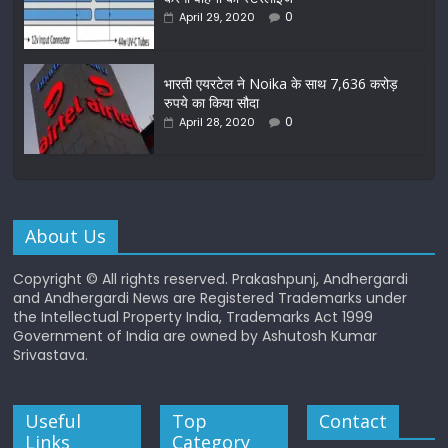
0
April 29, 2020
भारती एयरटेल ने Noika के साथ 7,636 करोड़
रुपये का किया सौदा
0
April 28, 2020
About Us
Copyright © All rights reserved. Prakashpunj, Andhergardi
and Andhergardi News are Registered Trademarks under
the Intellectual Property India, Trademarks Act 1999
Government of India are owned by Ashutosh Kumar
Srivastava.
Useful
Top
Contact
Links
Category