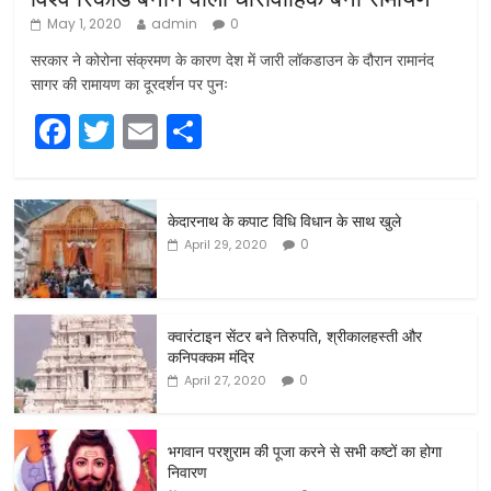
May 1, 2020
admin
0
सरकार ने कोरोना संक्रमण के कारण देश में जारी लॉकडाउन के दौरान रामानंद
सागर की रामायण का दूरदर्शन पर पुनः
F
T
E
S
a
w
m
h
c
itt
ai
ar
केदारनाथ के कपाट विधि विधान के साथ खुले
e
er
l
e
0
April 29, 2020
b
o
o
क्वारंटाइन सेंटर बने तिरुपति, श्रीकालहस्ती और
कनिपक्कम मंदिर
k
0
April 27, 2020
भगवान परशुराम की पूजा करने से सभी कष्टों का होगा
निवारण