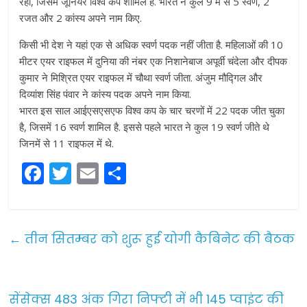
रहा, जिसमें जूनियर विश्व कप शामिल है. भारत ने कुल 9 में से 5 स्वर्ण, 2
रजत और 2 कांस्य अपने नाम किए.
किसी भी देश ने यहां एक से अधिक स्वर्ण पदक नहीं जीता है. महिलाओं की 10
मीटर एयर राइफल में दुनिया की नंबर एक निशानेबाज अपूर्वी चंदेला और दीपक
कुमार ने मिश्रित एयर राइफल में चौथा स्वर्ण जीता. अंजुम मौद्गिल और
दिव्यांश सिंह पंवार ने कांस्य पदक अपने नाम किया.
भारत इस साल आईएसएसएफ विश्व कप के चार चरणों में 22 पदक जीत चुका
है, जिसमें 16 स्वर्ण शामिल है. इससे पहले भारत ने कुल 19 स्वर्ण जीते थे
जिनमें से 11 राइफल में थे.
F
T
E
S
a
w
m
h
c
itt
ai
ar
e
er
l
e
←
तीन सितम्बर को शुरू हुई योगी कैबिनेट की बैठक
b
o
o
सेंसेक्स 483 अंक गिरा निफ्टी में भी 145 प्वाइंट की