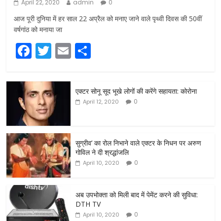
April 22, 2020
admin
0
आज पूरी दुनिया में हर साल 22 अप्रैल को मनाए जाने वाले पृथ्वी दिवस की 50वीं
वर्षगांठ को मनाया जा
F
T
E
S
a
w
m
h
c
itt
ai
ar
एक्टर सोनू सूद भूखे लोगों की करेंगे सहायता: कोरोना
e
er
l
e
0
April 12, 2020
b
o
o
सुग्रीव’ का रोल निभाने वाले एक्टर के निधन पर अरुण
गोविल ने दी श्रद्धांजलि
k
0
April 10, 2020
अब उपभोक्ता को मिली बाद में पेमेंट करने की सुविधा:
DTH TV
0
April 10, 2020