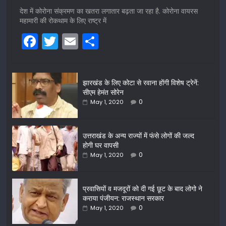
देश में कोरोना संक्रमण का खतरा लगातार बढ़ता जा रहा है. कोरोना वायरस
महामारी की रोकथाम के लिए राष्ट्र में
F
T
E
S
a
w
m
h
c
itt
ai
ar
झारखंड के लिए कोटा से रवाना होंगी विशेष ट्रेनें:
e
er
l
e
सीएम हेमंत सोरेन
b
0
May 1, 2020
o
o
उत्तराखंड के अन्य राज्यों में फंसे लोगों की जल्द
होगी घर वापसी
k
0
May 1, 2020
प्रवासियों व मजदूरों को दी गई छूट के बाद लोगो ने
कराया पंजीयन: राजस्थान सरकार
0
May 1, 2020