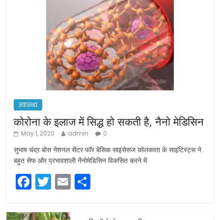
स्वास्थ्य
कोरोना के इलाज में सिद्ध हो सकती है, नैनो मेडिसिन
May 1, 2020
admin
0
सुभाष चंद्र बोस नेशनल सेंटर फॉर बेसिक साइंसेसज कोलकाता के साइंटिस्ट्स ने
बहुत सेफ और प्रभावशाली नैनोमेडिसिन विकसित करने में
F
T
E
S
a
w
m
h
c
itt
ai
ar