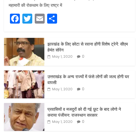
महामारी की रोकथाम के लिए राष्ट्र में
F
T
E
S
a
w
m
h
c
itt
ai
ar
झारखंड के लिए कोटा से रवाना होंगी विशेष ट्रेनें: सीएम
e
er
l
e
हेमंत सोरेन
b
0
May 1, 2020
o
o
उत्तराखंड के अन्य राज्यों में फंसे लोगों की जल्द होगी घर
वापसी
k
0
May 1, 2020
प्रवासियों व मजदूरों को दी गई छूट के बाद लोगो ने
कराया पंजीयन: राजस्थान सरकार
0
May 1, 2020