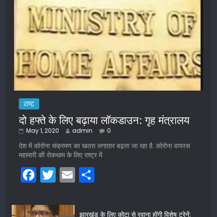
राष्ट्र
दो हफ्ते के लिए बढ़ाया लॉकडाउन: गृह मंत्रालय
May 1, 2020
admin
0
देश में कोरोना संक्रमण का खतरा लगातार बढ़ता जा रहा है. कोरोना वायरस
महामारी की रोकथाम के लिए राष्ट्र में
F
T
E
S
a
w
m
h
c
itt
ai
ar
झारखंड के लिए कोटा से रवाना होंगी विशेष ट्रेनें: