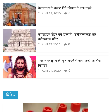
c
itt
ai
ar
केदारनाथ के कपाट विधि विधान के साथ खुले
e
er
l
e
0
April 29, 2020
b
o
o
क्वारंटाइन सेंटर बने तिरुपति, श्रीकालहस्ती और
कनिपक्कम मंदिर
k
0
April 27, 2020
भगवान परशुराम की पूजा करने से सभी कष्टों का होगा
निवारण
0
April 24, 2020
विविध