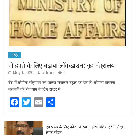
राष्ट्र
दो हफ्ते के लिए बढ़ाया लॉकडाउन: गृह मंत्रालय
May 1, 2020
admin
0
देश में कोरोना संक्रमण का खतरा लगातार बढ़ता जा रहा है. कोरोना वायरस
महामारी की रोकथाम के लिए राष्ट्र में
F
T
E
S
a
w
m
h
c
itt
ai
ar
झारखंड के लिए कोटा से रवाना होंगी विशेष ट्रेनें: सीएम
e
er
l
e
हेमंत सोरेन