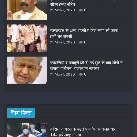
e
er
l
e
सीएम हेमंत सोरेन
b
0
May 1, 2020
o
o
उत्तराखंड के अन्य राज्यों में फंसे लोगों की जल्द
होगी घर वापसी
k
0
May 1, 2020
प्रवासियों व मजदूरों को दी गई छूट के बाद लोगो ने
कराया पंजीयन: राजस्थान सरकार
0
May 1, 2020
रैंडम पिक्स
कोरोना वायरस के बढ़ते प्रकोप की वजह धारा
144 हुई लागू: नोएडा