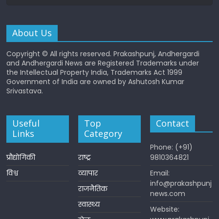
About Us
Copyright © All rights reserved. Prakashpunj, Andhergardi
and Andhergardi News are Registered Trademarks under
the Intellectual Property India, Trademarks Act 1999
Government of India are owned by Ashutosh Kumar
Srivastava.
Useful
Top
Contact
Links
Category
Phone: (+91)
प्रौद्योगिकी
राष्ट्र
9810364821
विश्व
व्यापार
Email:
info@prakashpunj
राजनैतिक
news.com
स्वास्थ्य
Website: