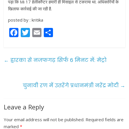
पड़ा कि Mi 17 हेलीकॉप्टर हमारी ही मिसाइल से टकराया था. अधिकारियों के
खिलाफ कार्रवाई की जा रही है.
posted by : kritika
F
T
E
S
a
w
m
h
c
itt
ai
ar
e
er
l
e
←
द्वारका से नजफगढ़ सिर्फ 6 मिनट में: मेट्रो
b
o
o
चुनावी रण में उतरेंगे प्रधानमंत्री नरेंद्र मोदी
→
k
Leave a Reply
Your email address will not be published.
Required fields are
marked
*