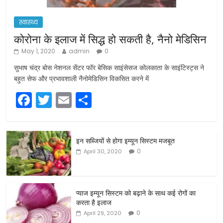
स्वास्थ्य
कोरोना के इलाज में सिद्ध हो सकती है, नैनो मेडिसिन
May 1, 2020
admin
0
सुभाष चंद्र बोस नेशनल सेंटर फॉर बेसिक साइंसेसज कोलकाता के साइंटिस्ट्स ने
बहुत सेफ और प्रभावशाली नैनोमेडिसिन विकसित करने में
F
T
E
S
a
w
m
h
c
itt
ai
ar
इन सब्जियों से होगा इम्यून सिस्टम मजबूत
e
er
l
e
0
April 30, 2020
b
o
o
प्याज इम्यून सिस्टम को बढ़ाने के साथ कई रोगों का
करता है इलाज
k
0
April 29, 2020