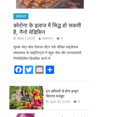
स्वास्थ्य
कोरोना के इलाज में सिद्ध हो सकती
है, नैनो मेडिसिन
May 1, 2020
admin
0
सुभाष चंद्र बोस नेशनल सेंटर फॉर बेसिक साइंसेसज
कोलकाता के साइंटिस्ट्स ने बहुत सेफ और प्रभावशाली
नैनोमेडिसिन विकसित करने में
F
T
E
S
a
w
m
h
c
itt
ai
ar
इन सब्जियों से होगा इम्यून
e
er
l
e
सिस्टम मजबूत
b
0
April 30, 2020
o