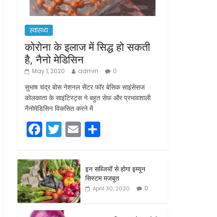
स्वास्थ्य
कोरोना के इलाज में सिद्ध हो सकती
है, नैनो मेडिसिन
May 1, 2020
admin
0
सुभाष चंद्र बोस नेशनल सेंटर फॉर बेसिक साइंसेसज
कोलकाता के साइंटिस्ट्स ने बहुत सेफ और प्रभावशाली
नैनोमेडिसिन विकसित करने में
F
T
E
S
a
w
m
h
c
itt
ai
ar
इन सब्जियों से होगा इम्यून
e
er
l
e
सिस्टम मजबूत
b
0
April 30, 2020
o