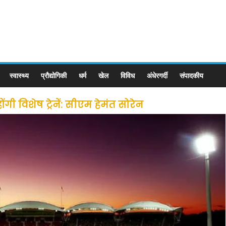
स्वास्थ्य
प्रौद्योगिकी
धर्म
खेल
विविध
अंधेरगर्दी
संपादकीय
ी विशेष ट्रेनें: सीएम हेमंत सोरेन
से लोगों की जल्द होगी घर वापसी
 छूट के बाद लोगो ने कराया पंजीयन: राजस्थान सरकार
ीन जोन में खोलने की मिली इजाजत: गृह मंत्रालय
: गृह मंत्रालय