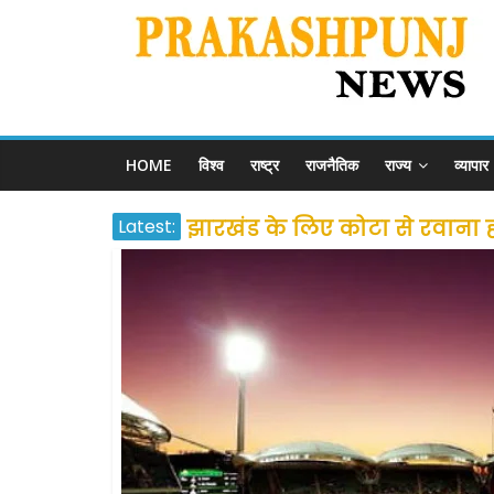
HOME
विश्व
राष्ट्र
राजनैतिक
राज्य
व्यापार
Latest:
झारखंड के लिए कोटा से रवाना होंग
उत्तराखंड के अन्य राज्यों में फं
प्रवासियों व मजदूरों को दी गई
शराब और पान की दुकानों को ग्र
दो हफ्ते के लिए बढ़ाया लॉकडाउन