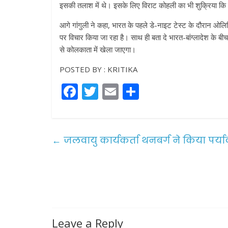
इसकी तलाश में थे। इसके लिए विराट कोहली का भी शुक्रिया कि व
आगे गांगुली ने कहा, भारत के पहले डे-नाइट टेस्ट के दौरान ओलि
पर विचार किया जा रहा है। साथ ही बता दे भारत-बांग्लादेश के बीच
से कोलकाता में खेला जाएगा।
POSTED BY : KRITIKA
F
T
E
S
a
w
m
h
c
itt
ai
ar
e
er
l
e
←
जलवायु कार्यकर्ता थनबर्ग ने किया पर्य
b
o
o
k
Leave a Reply