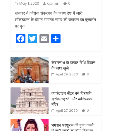
May 1, 2020
admin
0
सरकार ने कोरोना संक्रमण के कारण देश में जारी
लॉकडाउन के दौरान रामानंद सागर की रामायण का दूरदर्शन
पर पुनः
F
T
E
S
a
w
m
h
c
itt
ai
ar
केदारनाथ के कपाट विधि विधान
e
er
l
e
के साथ खुले
b
0
April 29, 2020
o
o
क्वारंटाइन सेंटर बने तिरुपति,
श्रीकालहस्ती और कनिपक्कम
k
मंदिर
0
April 27, 2020
भगवान परशुराम की पूजा करने
से सभी कष्टों का होगा निवारण