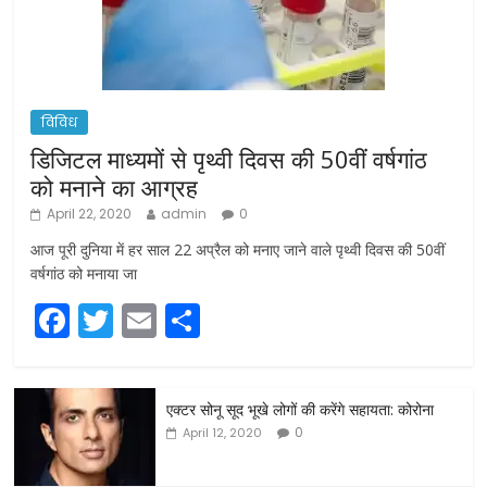
विविध
डिजिटल माध्यमों से पृथ्वी दिवस की 50वीं वर्षगांठ
को मनाने का आग्रह
April 22, 2020
admin
0
आज पूरी दुनिया में हर साल 22 अप्रैल को मनाए जाने वाले पृथ्वी दिवस की 50वीं
वर्षगांठ को मनाया जा
F
T
E
S
a
w
m
h
c
itt
ai
ar
एक्टर सोनू सूद भूखे लोगों की करेंगे सहायता: कोरोना
e
er
l
e
0
April 12, 2020
b