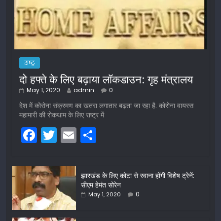
राष्ट्र
दो हफ्ते के लिए बढ़ाया लॉकडाउन: गृह मंत्रालय
May 1, 2020
admin
0
देश में कोरोना संक्रमण का खतरा लगातार बढ़ता जा रहा है. कोरोना वायरस
महामारी की रोकथाम के लिए राष्ट्र में
F
T
E
S
a
w
m
h
c
itt
ai
ar
झारखंड के लिए कोटा से रवाना होंगी विशेष ट्रेनें:
e
er
l
e
सीएम हेमंत सोरेन
b
0
May 1, 2020
o