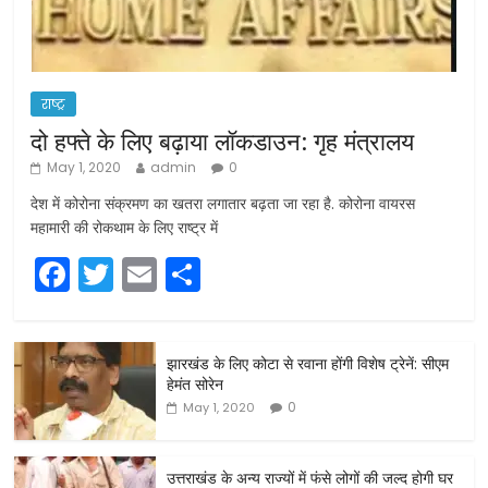
राष्ट्र
दो हफ्ते के लिए बढ़ाया लॉकडाउन: गृह मंत्रालय
May 1, 2020
admin
0
देश में कोरोना संक्रमण का खतरा लगातार बढ़ता जा रहा है. कोरोना वायरस
महामारी की रोकथाम के लिए राष्ट्र में
F
T
E
S
a
w
m
h
c
itt
ai
ar
झारखंड के लिए कोटा से रवाना होंगी विशेष ट्रेनें: सीएम
e
er
l
e
हेमंत सोरेन
b
0
May 1, 2020
o
o
उत्तराखंड के अन्य राज्यों में फंसे लोगों की जल्द होगी घर