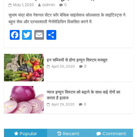
May 1, 2020
admin
0
सुभाष चंद्र बोस नेशनल सेंटर फॉर बेसिक साइंसेसज कोलकाता के साइंटिस्ट्स ने
बहुत सेफ और प्रभावशाली नैनोमेडिसिन विकसित करने में
F
T
E
S
a
w
m
h
c
itt
ai
ar
इन सब्जियों से होगा इम्यून सिस्टम मजबूत
e
er
l
e
0
April 30, 2020
b
o
o
प्याज इम्यून सिस्टम को बढ़ाने के साथ कई रोगों का
करता है इलाज
k
0
April 29, 2020
Popular
Recent
Comment