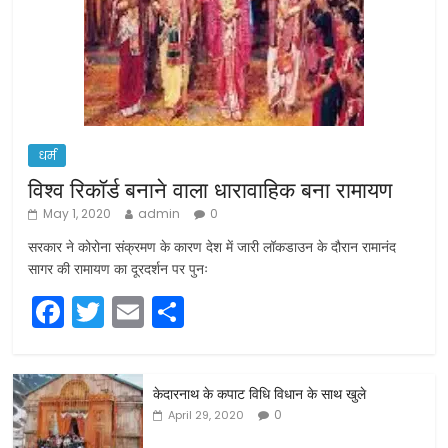
धर्म
विश्व रिकॉर्ड बनाने वाला धारावाहिक बना रामायण
May 1, 2020
admin
0
सरकार ने कोरोना संक्रमण के कारण देश में जारी लॉकडाउन के दौरान रामानंद
सागर की रामायण का दूरदर्शन पर पुनः
F
T
E
S
a
w
m
h
c
itt
ai
ar
केदारनाथ के कपाट विधि विधान के साथ खुले
e
er
l
e
0
April 29, 2020
b