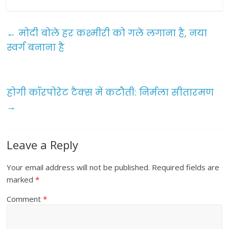
a
w
m
h
c
itt
ai
ar
e
er
l
e
←
मोदी बोले हर कश्मीरी को गले लगाना है, नया
b
स्वर्ग बनाना है
o
o
होगी कॉरपोरेट टैक्स में कटौती: निर्मला सीतारमण
k
→
Leave a Reply
Your email address will not be published.
Required fields are
marked
*
Comment
*