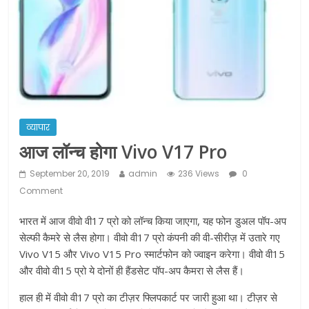
ने कराया पंजीयन: राजस्थान सरकार
शराब और पान की दुकानों को ग्रीन जोन में
खोलने की मिली इजाजत: गृह मंत्रालय
दो हफ्ते के लिए बढ़ाया लॉकडाउन: गृह मंत्रालय
व्यापार
आज लॉन्च होगा Vivo V17 Pro
September 20, 2019
admin
236 Views
0
Comment
भारत में आज वीवो वी17 प्रो को लॉन्च किया जाएगा, यह फोन डुअल पॉप-अप
सेल्फी कैमरे से लैस होगा। वीवो वी17 प्रो कंपनी की वी-सीरीज़ में उतारे गए
Vivo V15 और Vivo V15 Pro स्मार्टफोन को ज्वाइन करेगा। वीवो वी15
और वीवो वी15 प्रो ये दोनों ही हैंडसेट पॉप-अप कैमरा से लैस हैं।
हाल ही में वीवो वी17 प्रो का टीज़र फ्लिपकार्ट पर जारी हुआ था। टीज़र से