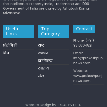
the Intellectual Property India, Trademarks Act 1999
Government of India are owned by Ashutosh Kumar
Srivastava.
Useful
Top
Contact
Links
Category
Phone: (+91)
प्रौद्योगिकी
राष्ट्र
9810364821
विश्व
व्यापार
Email:
info@prakashpunj
राजनैतिक
news.com
स्वास्थ्य
Website:
www.prakashpunj
खेल
news.com
Website Design by TYSAS PVT LTD