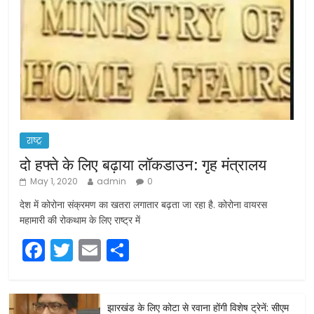
राष्ट्र
दो हफ्ते के लिए बढ़ाया लॉकडाउन: गृह मंत्रालय
May 1, 2020
admin
0
देश में कोरोना संक्रमण का खतरा लगातार बढ़ता जा रहा है. कोरोना वायरस
महामारी की रोकथाम के लिए राष्ट्र में
F
T
E
S
a
w
m
h
c
itt
ai
ar
झारखंड के लिए कोटा से रवाना होंगी विशेष ट्रेनें: सीएम