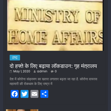
राष्ट्र
दो हफ्ते के लिए बढ़ाया लॉकडाउन: गृह मंत्रालय
May 1, 2020
admin
0
देश में कोरोना संक्रमण का खतरा लगातार बढ़ता जा रहा है. कोरोना वायरस
महामारी की रोकथाम के लिए राष्ट्र में
F
T
E
S
a
w
m
h
c
itt
ai
ar