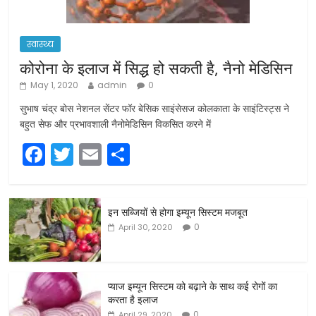
स्वास्थ्य
कोरोना के इलाज में सिद्ध हो सकती है, नैनो मेडिसिन
May 1, 2020
admin
0
सुभाष चंद्र बोस नेशनल सेंटर फॉर बेसिक साइंसेसज कोलकाता के साइंटिस्ट्स ने
बहुत सेफ और प्रभावशाली नैनोमेडिसिन विकसित करने में
F
T
E
S
a
w
m
h
c
itt
ai
ar
इन सब्जियों से होगा इम्यून सिस्टम मजबूत
e
er
l
e
0
April 30, 2020
b
o
o
प्याज इम्यून सिस्टम को बढ़ाने के साथ कई रोगों का
करता है इलाज
k
0
April 29, 2020