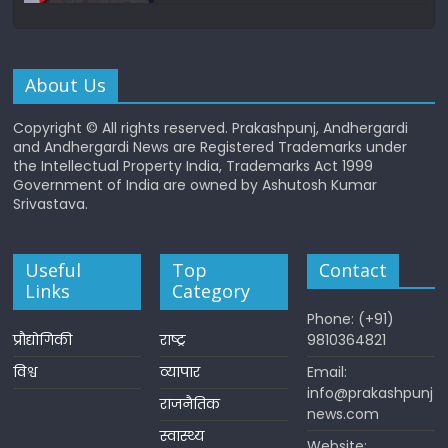
About Us
Copyright © All rights reserved. Prakashpunj, Andhergardi
and Andhergardi News are Registered Trademarks under
the Intellectual Property India, Trademarks Act 1999
Government of India are owned by Ashutosh Kumar
Srivastava.
Useful
Top
Contact
Links
Category
Phone: (+91)
प्रौद्योगिकी
राष्ट्र
9810364821
विश्व
व्यापार
Email:
info@prakashpunj
राजनैतिक
news.com
स्वास्थ्य
Website: