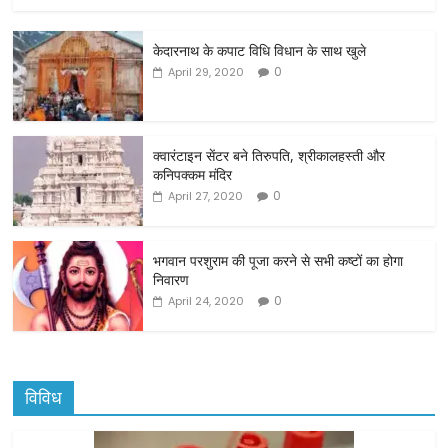
a
w
m
h
c
itt
ai
ar
केदारनाथ के कपाट विधि विधान के साथ खुले
e
er
l
e
0
April 29, 2020
b
o
o
क्वारंटाइन सेंटर बने तिरुपति, श्रीकालहस्ती और
कनिपक्कम मंदिर
k
0
April 27, 2020
भगवान परशुराम की पूजा करने से सभी कष्टों का होगा
निवारण
0
April 24, 2020
विविध