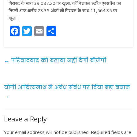
गिरावट के साथ 39,087.20 पर खुला, वहीं नेशनल स्टॉक एक्सचेंज का
निफ्टी आज करीब 23.35 अंकों की गिरावट के साथ 11,564.85 पर
खुला।
F
T
E
S
a
w
m
h
c
itt
ai
ar
e
er
l
e
←
परिवादवाद को बढ़ावा नहीं देगी बीजेपी
b
o
o
योगी आदित्यनाथ ने अवैध संबंध पर दिया बड़ा बयान
→
k
Leave a Reply
Your email address will not be published.
Required fields are