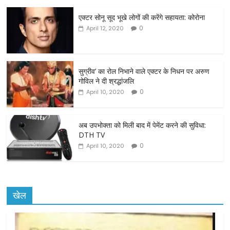
c
itt
ai
ar
एक्टर सोनू सूद भूखे लोगों की करेंगे सहायता: कोरोना
e
er
l
e
0
April 12, 2020
b
o
o
सुग्रीव’ का रोल निभाने वाले एक्टर के निधन पर अरुण
गोविल ने दी श्रद्धांजलि
k
0
April 10, 2020
अब उपभोक्ता को मिली बाद में पेमेंट करने की सुविधा:
DTH TV
0
April 10, 2020
खेल