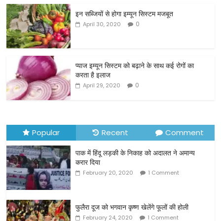
c
itt
ai
ar
इन सब्जियों से होगा इम्यून सिस्टम मजबूत
e
er
l
e
0
April 30, 2020
b
o
o
प्याज इम्यून सिस्टम को बढ़ाने के साथ कई रोगों का
करता है इलाज
k
0
April 29, 2020
Popular
Recent
Comment
पाक में हिंदू लड़की के निकाह को अदालत ने अमान्य
करार दिया
February 20, 2020
1 Comment
फुलैरा दूज को भगवान कृष्ण खेलेंगे फूलों की होली
February 24, 2020
1 Comment