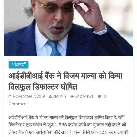
ने कराया पंजीयन: राजस्थान सरकार
शराब और पान की दुकानों को ग्रीन जोन में
खोलने की मिली इजाजत: गृह मंत्रालय
दो हफ्ते के लिए बढ़ाया लॉकडाउन: गृह मंत्रालय
अंधेरगर्दी
आईडीबीआई बैंक ने विजय माल्या को किया
विलफुल डिफाल्टर घोषित
November 7, 2019
admin
342 Views
0
Comment
आईडीबीआई बैंक ने विजय माल्या को विलफुल डिफाल्टर घोषित किया है. वहीँ
किंगफिशर एयरलाइंस से जुड़े 1,566 करोड़ रुपये का भुगतान नहीं करने को
लेकर बैंक ने एक सार्वजनिक नोटिस जारी किया है जिसमे नोटिस पर माल्या की