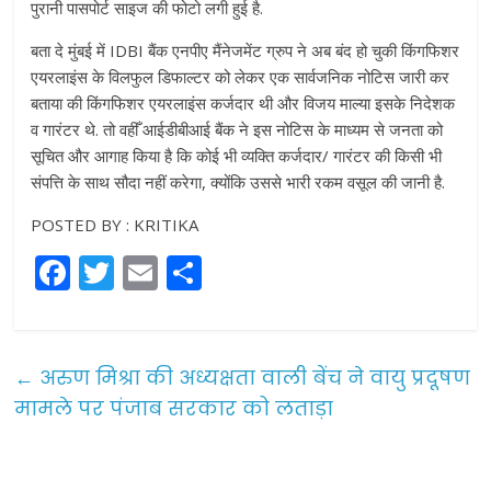
पुरानी पासपोर्ट साइज की फोटो लगी हुई है.
बता दे मुंबई में IDBI बैंक एनपीए मैंनेजमेंट ग्रुप ने अब बंद हो चुकी किंगफिशर
एयरलाइंस के विलफुल डिफाल्टर को लेकर एक सार्वजनिक नोटिस जारी कर
बताया की किंगफिशर एयरलाइंस कर्जदार थी और विजय माल्या इसके निदेशक
व गारंटर थे. तो वहीँ आईडीबीआई बैंक ने इस नोटिस के माध्यम से जनता को
सूचित और आगाह किया है कि कोई भी व्यक्ति कर्जदार/ गारंटर की किसी भी
संपत्ति के साथ सौदा नहीं करेगा, क्योंकि उससे भारी रकम वसूल की जानी है.
POSTED BY : KRITIKA
F
T
E
S
a
w
m
h
c
itt
ai
ar
e
er
l
e
←
अरुण मिश्रा की अध्यक्षता वाली बेंच ने वायु प्रदूषण
b
मामले पर पंजाब सरकार को लताड़ा
o
o