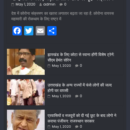
May 1, 2020
admin
0
देश में कोरोना संक्रमण का खतरा लगातार बढ़ता जा रहा है. कोरोना वायरस
महामारी की रोकथाम के लिए राष्ट्र में
F
T
E
S
a
w
m
h
c
itt
ai
ar
झारखंड के लिए कोटा से रवाना होंगी विशेष ट्रेनें:
e
er
l
e
सीएम हेमंत सोरेन
b
0
May 1, 2020
o
o
उत्तराखंड के अन्य राज्यों में फंसे लोगों की जल्द
होगी घर वापसी
k
0
May 1, 2020
प्रवासियों व मजदूरों को दी गई छूट के बाद लोगो ने
कराया पंजीयन: राजस्थान सरकार
0
May 1, 2020