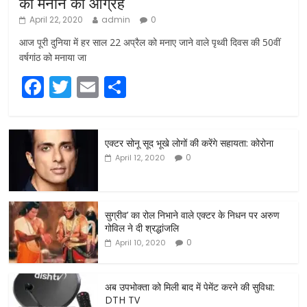
को मनाने का आग्रह
April 22, 2020
admin
0
आज पूरी दुनिया में हर साल 22 अप्रैल को मनाए जाने वाले पृथ्वी दिवस की 50वीं
वर्षगांठ को मनाया जा
F
T
E
S
a
w
m
h
c
itt
ai
ar
एक्टर सोनू सूद भूखे लोगों की करेंगे सहायता: कोरोना
e
er
l
e
0
April 12, 2020
b
o
o
सुग्रीव’ का रोल निभाने वाले एक्टर के निधन पर अरुण
गोविल ने दी श्रद्धांजलि
k
0
April 10, 2020
अब उपभोक्ता को मिली बाद में पेमेंट करने की सुविधा:
DTH TV