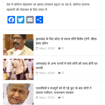
देश में कोरोना संक्रमण का खतरा लगातार बढ़ता जा रहा है. कोरोना वायरस
महामारी की रोकथाम के लिए राष्ट्र में
F
T
E
S
a
w
m
h
c
itt
ai
ar
झारखंड के लिए कोटा से रवाना होंगी विशेष ट्रेनें: सीएम
e
er
l
e
हेमंत सोरेन
b
0
May 1, 2020
o
o
उत्तराखंड के अन्य राज्यों में फंसे लोगों की जल्द होगी घर
वापसी
k
0
May 1, 2020
प्रवासियों व मजदूरों को दी गई छूट के बाद लोगो ने
कराया पंजीयन: राजस्थान सरकार
0
May 1, 2020