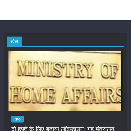
खेल
राष्ट्र
दो हफ्ते के लिए बढ़ाया लॉकडाउन: गृह मंत्रालय