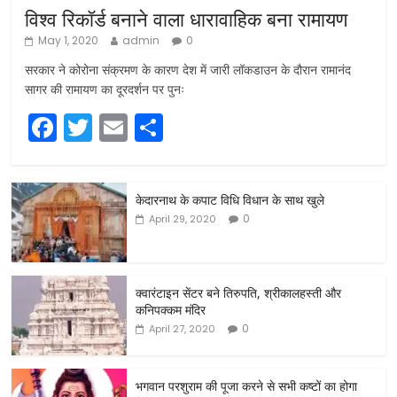
विश्व रिकॉर्ड बनाने वाला धारावाहिक बना रामायण
May 1, 2020
admin
0
सरकार ने कोरोना संक्रमण के कारण देश में जारी लॉकडाउन के दौरान रामानंद
सागर की रामायण का दूरदर्शन पर पुनः
F
T
E
S
a
w
m
h
c
itt
ai
ar
केदारनाथ के कपाट विधि विधान के साथ खुले
e
er
l
e
0
April 29, 2020
b
o
o
क्वारंटाइन सेंटर बने तिरुपति, श्रीकालहस्ती और
कनिपक्कम मंदिर
k
0
April 27, 2020
भगवान परशुराम की पूजा करने से सभी कष्टों का होगा