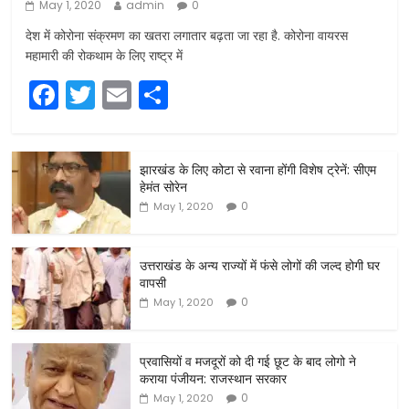
May 1, 2020
admin
0
देश में कोरोना संक्रमण का खतरा लगातार बढ़ता जा रहा है. कोरोना वायरस
महामारी की रोकथाम के लिए राष्ट्र में
F
T
E
S
a
w
m
h
c
itt
ai
ar
झारखंड के लिए कोटा से रवाना होंगी विशेष ट्रेनें: सीएम
e
er
l
e
हेमंत सोरेन
b
0
May 1, 2020
o
o
उत्तराखंड के अन्य राज्यों में फंसे लोगों की जल्द होगी घर
वापसी
k
0
May 1, 2020
प्रवासियों व मजदूरों को दी गई छूट के बाद लोगो ने
कराया पंजीयन: राजस्थान सरकार
0
May 1, 2020