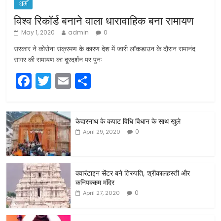
धर्म
विश्व रिकॉर्ड बनाने वाला धारावाहिक बना रामायण
May 1, 2020
admin
0
सरकार ने कोरोना संक्रमण के कारण देश में जारी लॉकडाउन के दौरान रामानंद
सागर की रामायण का दूरदर्शन पर पुनः
F
T
E
S
a
w
m
h
c
itt
ai
ar
केदारनाथ के कपाट विधि विधान के साथ खुले
e
er
l
e
0
April 29, 2020
b
o
o
क्वारंटाइन सेंटर बने तिरुपति, श्रीकालहस्ती और
कनिपक्कम मंदिर
k
0
April 27, 2020