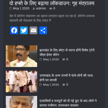
दो हफ्ते के लिए बढ़ाया लॉकडाउन: गृह मंत्रालय
May 1, 2020
admin
0
देश में कोरोना संक्रमण का खतरा लगातार बढ़ता जा रहा है. कोरोना वायरस
महामारी की रोकथाम के लिए राष्ट्र में
F
T
E
S
a
w
m
h
c
itt
ai
ar
झारखंड के लिए कोटा से रवाना होंगी विशेष ट्रेनें:
e
er
l
e
सीएम हेमंत सोरेन
b
0
May 1, 2020
o
o
उत्तराखंड के अन्य राज्यों में फंसे लोगों की जल्द
होगी घर वापसी
k
0
May 1, 2020
प्रवासियों व मजदूरों को दी गई छूट के बाद लोगो ने
कराया पंजीयन: राजस्थान सरकार