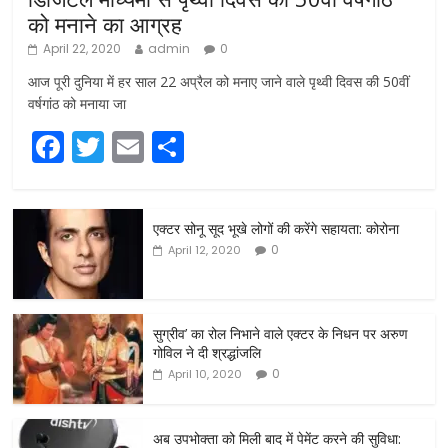
को मनाने का आग्रह
April 22, 2020
admin
0
आज पूरी दुनिया में हर साल 22 अप्रैल को मनाए जाने वाले पृथ्वी दिवस की 50वीं
वर्षगांठ को मनाया जा
F
T
E
S
a
w
m
h
c
itt
ai
ar
एक्टर सोनू सूद भूखे लोगों की करेंगे सहायता: कोरोना
e
er
l
e
0
April 12, 2020
b
o
o
सुग्रीव’ का रोल निभाने वाले एक्टर के निधन पर अरुण
गोविल ने दी श्रद्धांजलि
k
0
April 10, 2020
अब उपभोक्ता को मिली बाद में पेमेंट करने की सुविधा: