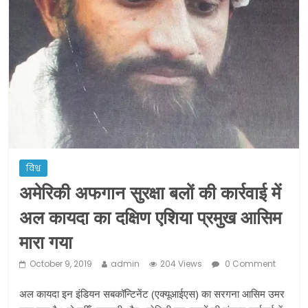
ने कराया पंजीयन: राजस्थान सरकार
शराब और पान की दुकानों को ग्रीन जोन में
खोलने की मिली इजाजत: गृह मंत्रालय
दो हफ्ते के लिए बढ़ाया लॉकडाउन: गृह मंत्रालय
विश्व
अमेरिकी अफगान सुरक्षा बलों की कार्रवाई में
अल कायदा का दक्षिण एशिया प्रमुख आसिम
मारा गया
October 9, 2019
admin
204 Views
0 Comment
अल कायदा इन इंडियन सबकॉन्टिनेंट (एक्यूआईएस) का सरगना आसिम उमर