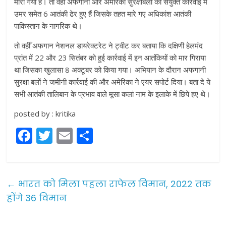
मारा गया है। तो वहीँ अफगानी और अमेरिकी सुरक्षाबलों की संयुक्त कार्रवाई में
उमर समेत 6 आतंकी ढेर हुए हैं जिसके तहत मारे गए अधिकांश आतंकी
पाकिस्तान के नागरिक थे।
तो वहीँ अफगान नेशनल डायरेक्टरेट ने ट्वीट कर बताया कि दक्षिणी हेलमंद
प्रांत में 22 और 23 सितंबर को हुई कार्रवाई में इन आतंकियों को मार गिराया
था जिसका खुलासा 8 अक्टूबर को किया गया। अभियान के दौरान अफगानी
सुरक्षा बलों ने जमीनी कार्रवाई की और अमेरिका ने एयर सपोर्ट दिया। बता दे ये
सभी आतंकी तालिबान के प्रभाव वाले मूसा कलां नाम के इलाके में छिपे हए थे।
posted by : kritika
F
T
E
S
a
w
m
h
c
itt
ai
ar
e
er
l
e
←
भारत को मिला पहला राफेल विमान, 2022 तक
b
होंगे 36 विमान
o