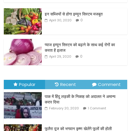
c
itt
ai
ar
इन सब्जियों से होगा इम्यून सिस्टम मजबूत
e
er
l
e
0
April 30, 2020
b
o
o
प्याज इम्यून सिस्टम को बढ़ाने के साथ कई रोगों का
करता है इलाज
k
0
April 29, 2020
Popular
Recent
Comment
पाक में हिंदू लड़की के निकाह को अदालत ने अमान्य
करार दिया
February 20, 2020
1 Comment
फुलैरा दूज को भगवान कृष्ण खेलेंगे फूलों की होली