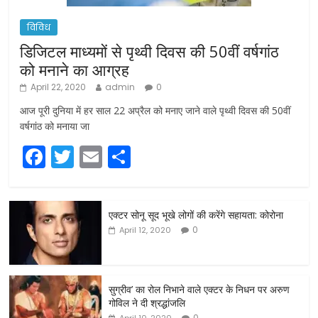
विविध
डिजिटल माध्यमों से पृथ्वी दिवस की 50वीं वर्षगांठ
को मनाने का आग्रह
April 22, 2020
admin
0
आज पूरी दुनिया में हर साल 22 अप्रैल को मनाए जाने वाले पृथ्वी दिवस की 50वीं
वर्षगांठ को मनाया जा
F
T
E
S
a
w
m
h
c
itt
ai
ar
एक्टर सोनू सूद भूखे लोगों की करेंगे सहायता: कोरोना
e
er
l
e
0
April 12, 2020
b
o
o
सुग्रीव’ का रोल निभाने वाले एक्टर के निधन पर अरुण
गोविल ने दी श्रद्धांजलि
k
0