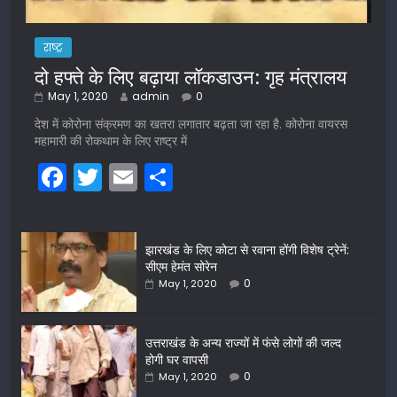
राष्ट्र
दो हफ्ते के लिए बढ़ाया लॉकडाउन: गृह मंत्रालय
May 1, 2020
admin
0
देश में कोरोना संक्रमण का खतरा लगातार बढ़ता जा रहा है. कोरोना वायरस
महामारी की रोकथाम के लिए राष्ट्र में
F
T
E
S
a
w
m
h
c
itt
ai
ar
झारखंड के लिए कोटा से रवाना होंगी विशेष ट्रेनें:
e
er
l
e
सीएम हेमंत सोरेन
b
0
May 1, 2020
o
o
उत्तराखंड के अन्य राज्यों में फंसे लोगों की जल्द
होगी घर वापसी
k
0
May 1, 2020