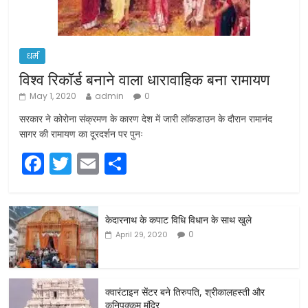
धर्म
विश्व रिकॉर्ड बनाने वाला धारावाहिक बना रामायण
May 1, 2020
admin
0
सरकार ने कोरोना संक्रमण के कारण देश में जारी लॉकडाउन के दौरान रामानंद
सागर की रामायण का दूरदर्शन पर पुनः
F
T
E
S
a
w
m
h
c
itt
ai
ar
केदारनाथ के कपाट विधि विधान के साथ खुले
e
er
l
e
0
April 29, 2020
b
o
o
क्वारंटाइन सेंटर बने तिरुपति, श्रीकालहस्ती और
कनिपक्कम मंदिर