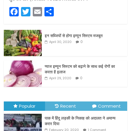
F
T
E
S
a
w
m
h
c
itt
ai
ar
इन सब्जियों से होगा इम्यून सिस्टम मजबूत
e
er
l
e
0
April 30, 2020
b
o
o
प्याज इम्यून सिस्टम को बढ़ाने के साथ कई रोगों का
करता है इलाज
k
0
April 29, 2020
Popular
Recent
Comment
पाक में हिंदू लड़की के निकाह को अदालत ने अमान्य
करार दिया
February 20, 2020
1 Comment