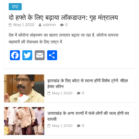
राष्ट्र
दो हफ्ते के लिए बढ़ाया लॉकडाउन: गृह मंत्रालय
May 1, 2020
admin
0
देश में कोरोना संक्रमण का खतरा लगातार बढ़ता जा रहा है. कोरोना वायरस
महामारी की रोकथाम के लिए राष्ट्र में
F
T
E
S
a
w
m
h
c
itt
ai
ar
झारखंड के लिए कोटा से रवाना होंगी विशेष ट्रेनें: सीएम
e
er
l
e
हेमंत सोरेन
b
0
May 1, 2020
o
o
उत्तराखंड के अन्य राज्यों में फंसे लोगों की जल्द होगी घर
वापसी
k
0
May 1, 2020