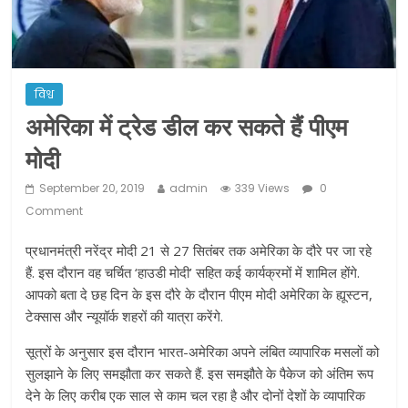
ने कराया पंजीयन: राजस्थान सरकार
शराब और पान की दुकानों को ग्रीन जोन में
खोलने की मिली इजाजत: गृह मंत्रालय
दो हफ्ते के लिए बढ़ाया लॉकडाउन: गृह मंत्रालय
विश्व
अमेरिका में ट्रेड डील कर सकते हैं पीएम
मोदी
September 20, 2019
admin
339 Views
0
Comment
प्रधानमंत्री नरेंद्र मोदी 21 से 27 सितंबर तक अमेरिका के दौरे पर जा रहे
हैं. इस दौरान वह चर्चित ‘हाउडी मोदी’ सहित कई कार्यक्रमों में शामिल होंगे.
आपको बता दे छह दिन के इस दौरे के दौरान पीएम मोदी अमेरिका के ह्यूस्टन,
टेक्सास और न्यूयॉर्क शहरों की यात्रा करेंगे.
सूत्रों के अनुसार इस दौरान भारत-अमेरिका अपने लंबित व्यापारिक मसलों को
सुलझाने के लिए समझौता कर सकते हैं. इस समझौते के पैकेज को अंतिम रूप
देने के लिए करीब एक साल से काम चल रहा है और दोनों देशों के व्यापारिक